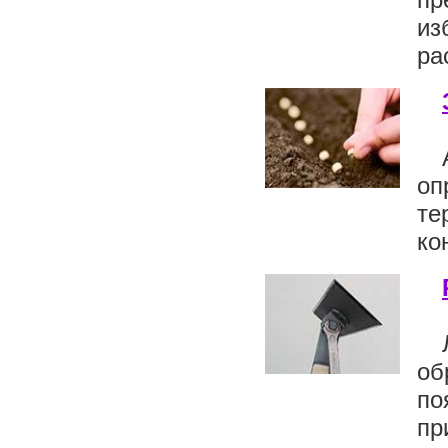
из
ра
оп
те
ко
об
по
пр