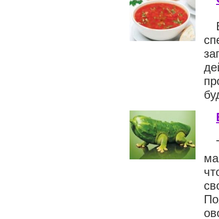
сп
за
де
пр
бу
ма
чт
св
По
ов