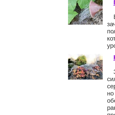
за
по
ко
ур
си
се
но
об
ра
пр