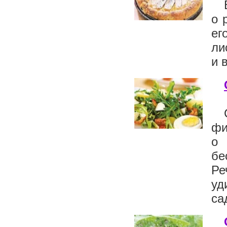
о 
ег
ли
и 
фи
о 
бе
Р
уд
са