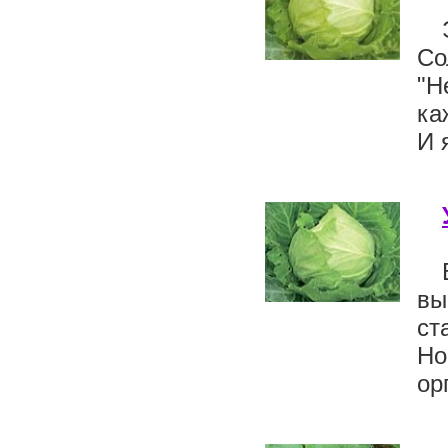
Со
"Н
ка
И 
вы
ст
Но
ор