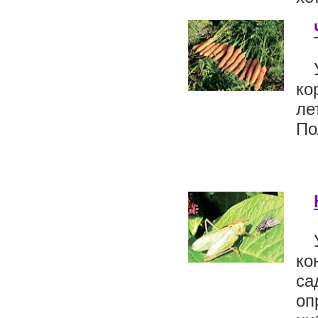
ко
ле
По
ко
са
оп