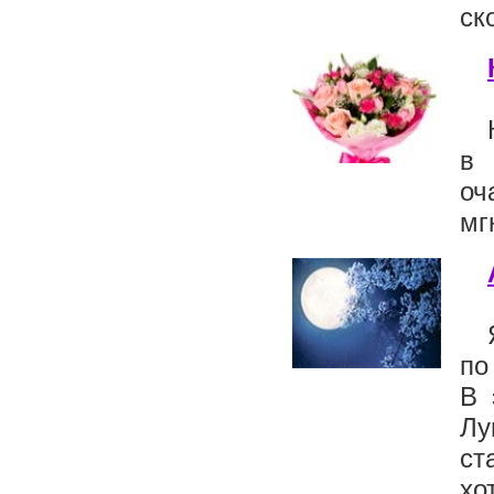
ск
в 
оч
мг
по
В 
Лу
ст
хо