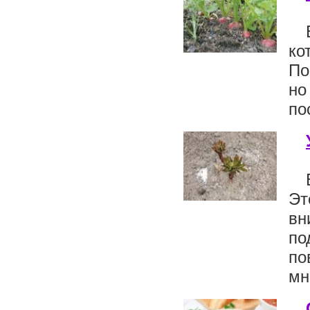
ко
По
но
по
Эт
вн
по
по
мн