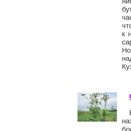
ни
бу
ча
чт
к 
са
Но
на
Ку
на
бо