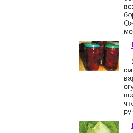
вс
бо
Ож
мо
см
ва
ог
по
чт
ру