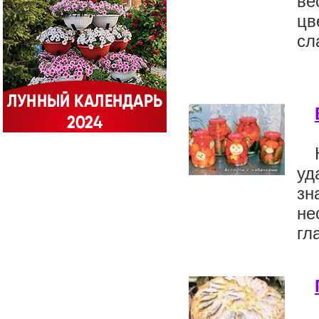
ве
цв
сл
уд
зн
не
гл