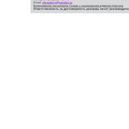
Email:
mir.sadovy@yandex.ru
Копирование материала только с разрешения администратора
Ответственность за достоверность рекламы несет рекламодате