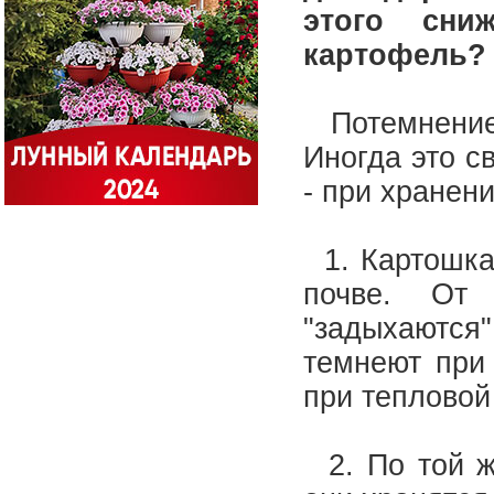
этого сни
картофель
Потемнение 
Иногда это с
- при хранен
1. Картошка 
почве. От
"задыхаются
темнеют при 
при тепловой
2. По той же