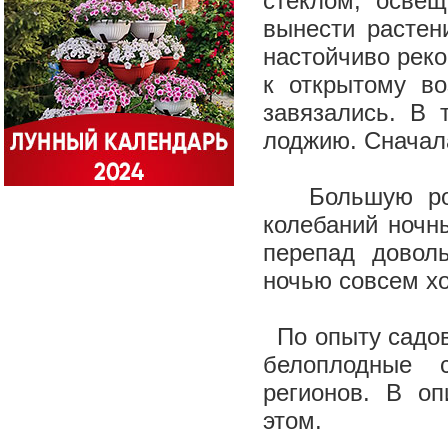
стеклом, освещ
вынести растен
настойчиво реко
к открытому во
завязались. В 
лоджию. Сначала
Большую роль 
колебаний ночн
перепад довол
ночью совсем хо
По опыту садов
белоплодные 
регионов. В о
этом.