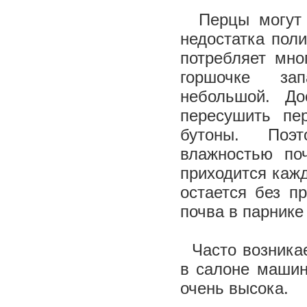
Перцы могут с
недостатка пол
потребляет мно
горшочке за
небольшой. До
пересушить пе
бутоны. Поэ
влажностью по
приходится кажд
остается без п
почва в парнике
Часто возникае
в салоне машин
очень высока.