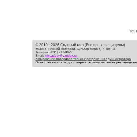
You
© 2010 - 2026 Садовый мир (Все права защищены)
603086, Нижний Новгород, Бульвар Мира д. 7, оф. 11
Телефон: (831) 217-00-46
Email:
mir.sadovy@yandex.ru
Копирование материала только с разрешения администратора
Ответственность за достоверность рекламы несет рекламодате