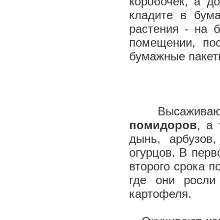
коробочек, а д
кладите в бум
растения - на 
помещении, по
бумажные пакеты
Высаживают
помидоров
, а
дынь, арбузов,
огурцов. В перв
второго срока п
где они росли
картофеля.