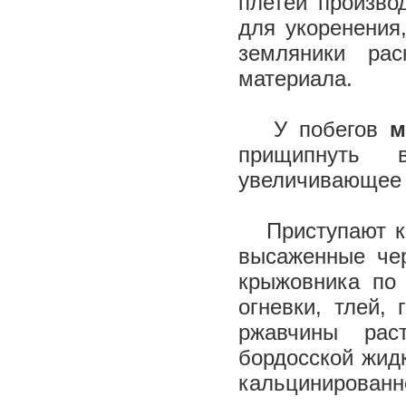
плетей произво
для укоренения
земляники ра
материала.
У побегов
м
прищипнуть в
увеличивающее 
Приступают к 
высаженные чер
крыжовника по 
огневки, тлей,
ржавчины рас
бордосской жидк
кальцинированно