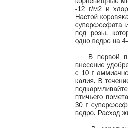
корневищные мн
-12 г/м2 и хло
Настой коровяка
суперфосфата и
под розы, кото
одно ведро на 4
В первой пол
внесение удобре
с 10 г аммиачно
калия. В течени
подкармливайте
птичьего помета
30 г суперфосфа
ведро. Расход ж