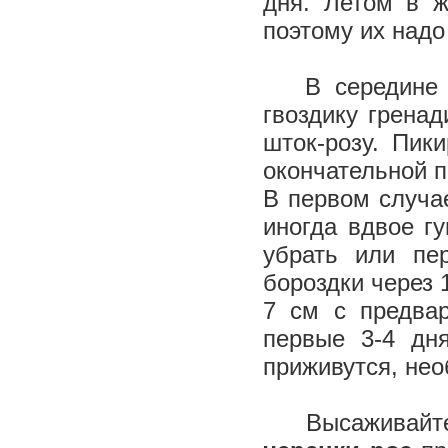
дня. Летом в ж
поэтому их надо
В середине
гвоздику гренад
шток-розу. Пик
окончательной п
В первом случае
иногда вдвое г
убрать или пе
бороздки через 
7 см с предва
первые 3-4 дн
приживутся, нео
Высаживайте п