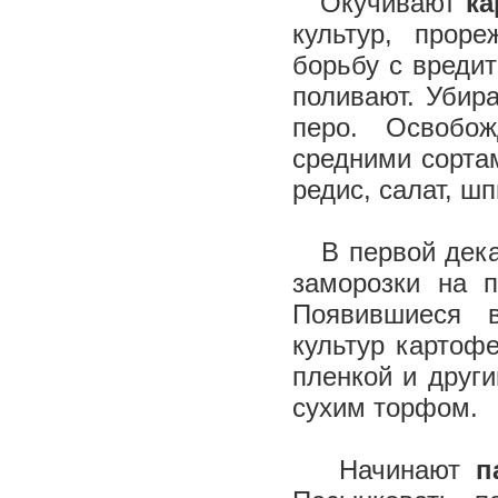
Окучивают
ка
культур, прор
борьбу с вредит
поливают. Убира
перо. Освобо
средними сорта
редис, салат, шп
В первой декад
заморозки на п
Появившиеся 
культур картоф
пленкой и друг
сухим торфом.
Начинают
п