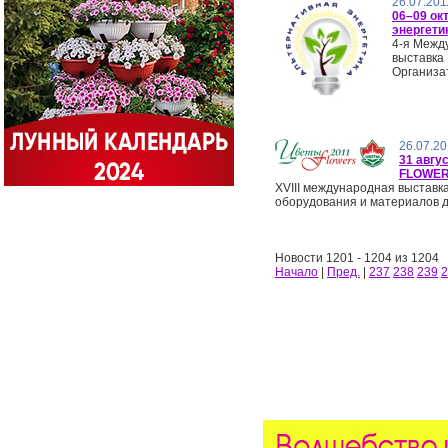
26.07.201
06–09 ок
энергетик
4-я Межд
выставка
Организат
26.07.20
31 авгу
FLOWERS
XVIIІ международная выставка
оборудования и материалов д
Новости 1201 - 1204 из 1204
Начало
|
Пред.
|
237
238
239
2