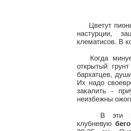
Цветут пионы, 
настурции, за
клематисов. В к
Когда минует 
открытый грунт
бархатцев, души
Их надо своевр
закалить - при
неизбежны ожоги
В эти же с
клубневую
бег