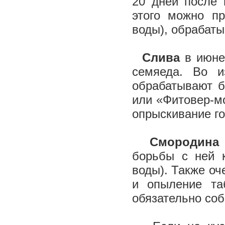
20 дней после 
этого можно п
воды), обрабат
Слива
в июне 
семяеда. Во и
обрабатывают б
или «Фитовер-мо
опрыскивание го
Смородина
борьбы с ней 
воды). Также о
и опыление та
обязательно соб