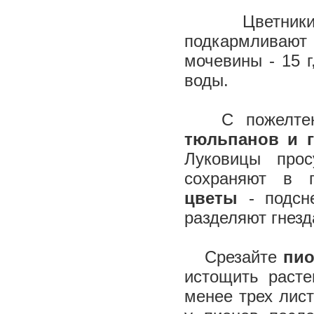
Цветники пр
подкармливаю
мочевины - 15 г
воды.
С пожелтение
тюльпанов и 
Луковицы про
сохраняют в 
цветы
- подсне
разделяют гнезд
Срезайте
пи
истощить расте
менее трех лис