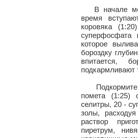
В начале м
время вступаю
коровяка (1:2
суперфосфата 
которое вылив
бороздку глубин
впитается, б
подкармливают т
Подкормит
помета (1:25)
селитры, 20 - с
золы, расходу
раствор приго
пиретрум, нивя