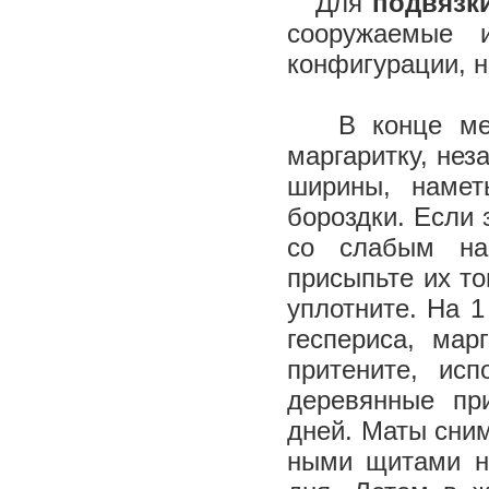
Для
подвязк
сооружаемые 
конфигурации, н
В конце ме
маргаритку, нез
ширины, намет
бороздки. Если 
со слабым на
присыпьте их то
уплотните. На 1
геспериса, мар
притените, ис
деревянные пр
дней. Маты сним
ными щитами н