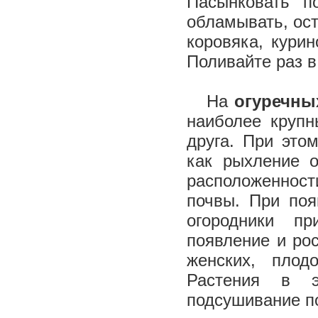
Пасынковать 
обламывать, ос
коровяка, курин
Поливайте раз в
На
огуречны
наиболее крупн
друга. При это
как рыхление о
расположенност
почвы. При поя
огородники п
появление и ро
женских, плод
Растения в э
подсушивание п