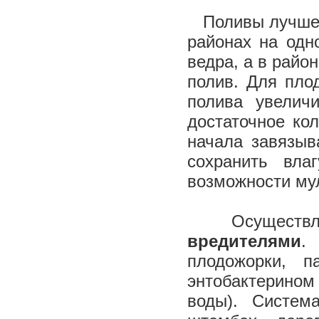
Поливы лучше 
районах на одн
ведра, а в райо
полив. Для пло
полива увелич
достаточное ко
начала завязыв
сохранить вла
возможности му
Осуществля
вредителями
.
плодожорки, 
энтобактерином
воды). Систем