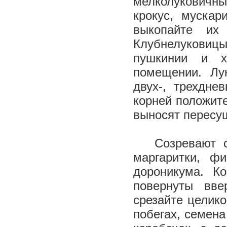
мелколуковичны
крокус, мускар
выкопайте их
Клубнелуковицы
пушкинии и х
помещении. Лу
двух-, трехдне
корней положите
выносят пересу
Созревают 
маргаритки, ф
дороникума. К
повернуты вве
срезайте целик
побегах, семена