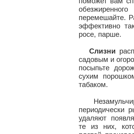
поможет вам сп
обезжиренног
перемешайте. Р
эффективно так
росе, парше.
Слизни
расп
садовым и огоро
посыпьте дорож
сухим порошко
табаком.
Незамульчиро
периодически р
удаляют появл
те из них, ко