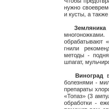
Чтобы предотвр
нужно своеврем
и кусты, а такж
Земляника
многоножками.
обрабатывают «
гнили рекомен
методы - подня
шпагат, мульчир
Виноград
в
болезнями - ми
препараты хлоро
«Топаз» (3 ампу
обработки - еж