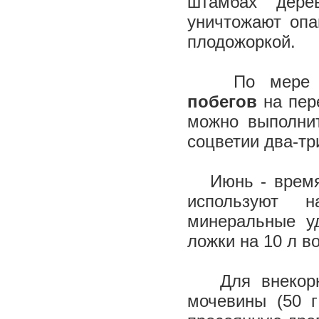
штамбах дере
уничтожают опа
плодожоркой.
По мере на
побегов
на пер
можно выполнит
соцветии два-тр
Июнь - врем
используют н
минеральные у
ложки на 10 л в
Для внекорнев
мочевины (50 г