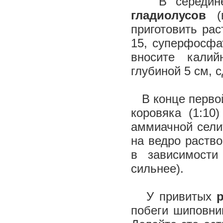
В середине 
гладиолусов
(в
приготовить рас
15, суперфосфат
вносите калий
глубиной 5 см, 
В конце перво
коровяка (1:10
аммиачной селит
на ведро раство
в зависимости
сильнее).
У привитых
р
побеги шиповни