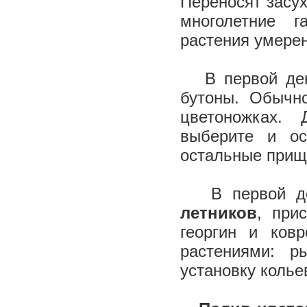
Переносят засух
многолетние 
растения умере
В первой дека
бутоны. Обычно
цветоножках.
выберите и ос
остальные прищ
В первой дек
летников
, при
георгин и ков
растениями: р
установку колье