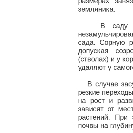
размерах завя
земляника.
В саду регу
незамульчирова
сада. Сорную р
допуская соз
(стволах) и у к
удаляют у самог
В случае засуш
резкие переходы
на рост и раз
зависят от мес
растений. При
почвы на глубин