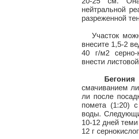
20-25 см. Он
нейтральной ре
разреженной те
Участок можно 
внесите 1,5-2 в
40 г/м2 серно
внести листовой
Бегони
смачиванием ли
ли после посадк
помета (1:20) 
воды. Следующи
10-12 дней теми
12 г сернокисло