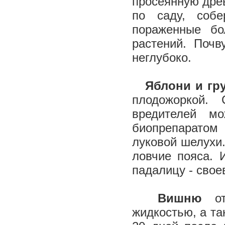
просеянную древ
по саду, соб
пораженные бо
растений. Почв
неглубоко.
Яблони и гр
плодожоркой.
вредителей мо
биопрепаратом
луковой шелухи
ловчие пояса. 
падалицу - свое
Вишню
о
жидкостью, а та