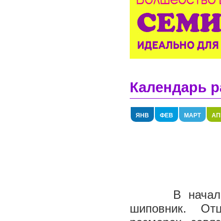
Календарь р
ЯНВ
ФЕВ
МАРТ
АП
В начале мес
шиповник. От