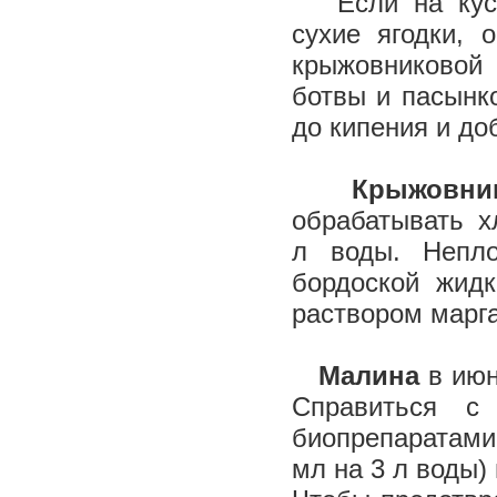
Если на куста
сухие ягодки, 
крыжовниковой 
ботвы и пасынко
до кипения и до
Крыжовни
обрабатывать х
л воды. Непло
бордоской жид
раствором марга
Малина
в июн
Справиться с
биопрепаратами
мл на 3 л воды)