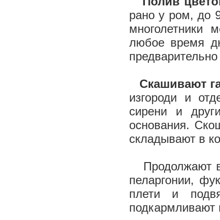
Полив цвет
рано у ром, до 
многолетники 
любое время дн
предварительно
Скашивают г
изгороди и отд
сирени и друг
основания. Ско
складывают в ко
Продолжают вы
пеларгонии, фу
плети и подв
подкармливают 