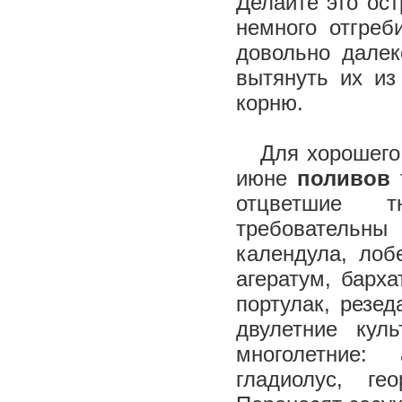
Делайте это ос
немного отгреб
довольно далек
вытянуть их из
корню.
Для хорошего р
июне
поливов
отцветшие т
требовательн
календула, лоб
агератум, барха
портулак, резе
двулетние куль
многолетние:
гладиолус, ге