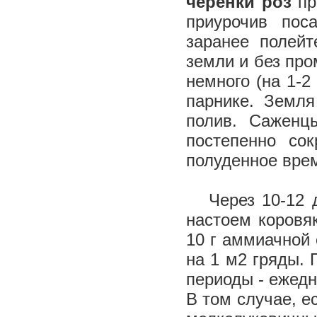
черенки роз
пр
приурочив пос
заранее полейт
земли и без пр
немного (на 1-2
парнике. Земля
полив. Саженц
постепенно со
полуденное врем
Через 10-12 дн
настоем коровяк
10 г аммиачной 
на 1 м2 гряды. 
периоды - ежедн
В том случае, е