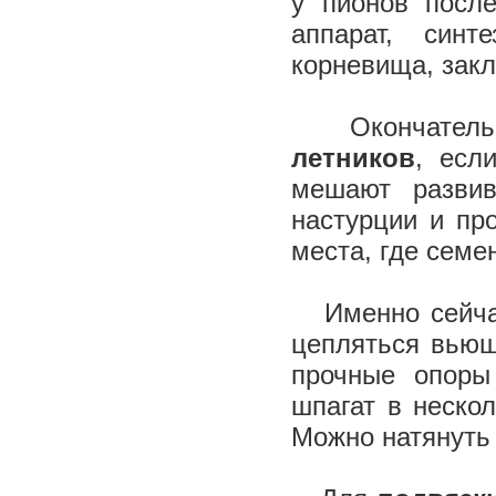
у пионов после
аппарат, син
корневища, закл
Окончател
летников
, есл
мешают развив
настурции и пр
места, где семе
Именно сейчас
цепляться вьющ
прочные опоры
шпагат в неско
Можно натянуть 