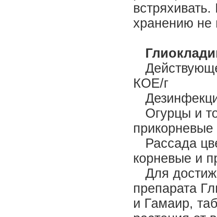
встряхивать.
хранению не 
Глиокладин
Действующе
КОЕ/г
Дезинфекц
Огурцы и т
прикорневые 
Рассада цв
корневые и п
Для достиж
препарата Гл
и Гамаир, та