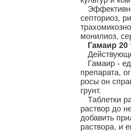
культур и ко
Эффективно
септориоз, р
трахомикозно
монилиоз, се
Гамаир 20 
Действующее
Гамаир - ед
препарата, о
росы он спра
грунт.
Таблетки р
раствор до н
добавить при
раствора, и 