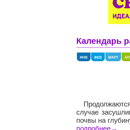
Календарь р
ЯНВ
ФЕВ
МАРТ
АП
Продолжаются 
случае засушли
почвы на глубин
подробнее→