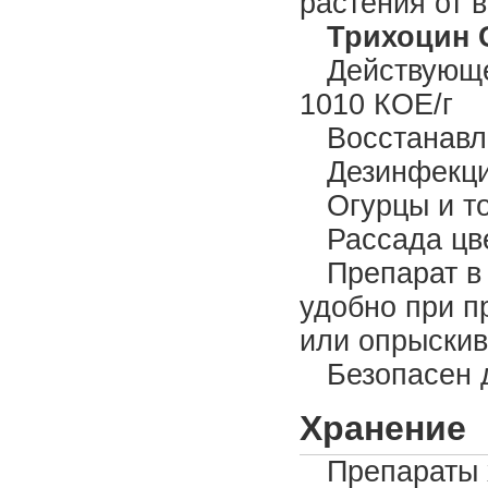
растения от 
Трихоцин С
Действующе
1010 КОЕ/г
Восстанавл
Дезинфекци
Огурцы и т
Рассада цв
Препарат в
удобно при п
или опрыски
Безопасен 
Хранение
Препараты 