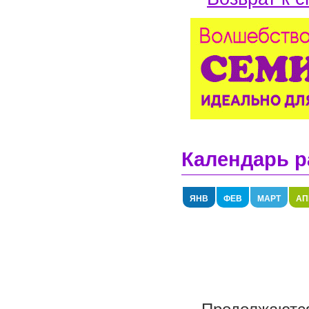
Календарь р
ЯНВ
ФЕВ
МАРТ
АП