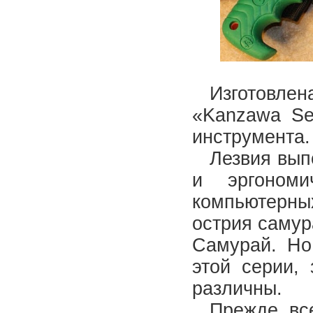
Изготовл
«Kanzawa Se
инструмента.
Лезвия вып
и эргономи
компьютерны
острия самур
Самурай. Но
этой серии,
различны.
Прежде вс