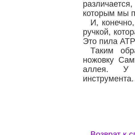
различаетс
которым мы п
И, конечно
ручкой, кото
Это пила АТ
Таким обр
ножовку Сам
аллея. У н
инструмента.
Возврат к с