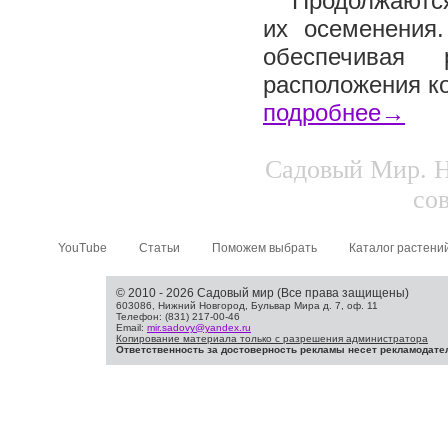
Продолжаются
их осеменения
обеспечивая
расположения ко
подробнее→
Садовый Мир. Н
сов
YouTube
Статьи
Поможем выбрать
Каталог растени
© 2010 - 2026 Садовый мир (Все права защищены)
603086, Нижний Новгород, Бульвар Мира д. 7, оф. 11
Телефон: (831) 217-00-46
Email:
mir.sadovy@yandex.ru
Копирование материала только с разрешения администратора
Ответственность за достоверность рекламы несет рекламодате