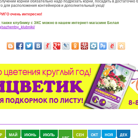
получении корней обязательно надо подрезать корни, посадить в достаточно 
то для расположения контейнеров и дополнительный уход!
РИГО очень интересно!
а также клубнику с ЗКС можно в нашем интернет-магазине Белая
g/sazhentsy_klubniki/
Р
МАЙ
ИЮНЬ
ИЮЛЬ
СЕН
ОКТ
НОЯ
ДЕК