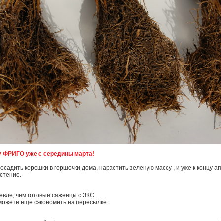
у ФРИГО уже с середины марта!
осадить корешки в горшочки дома, нарастить зеленую массу , и уже к концу а
астение.
евле, чем готовые саженцы с ЗКС
 сможете еще сэкономить на пересылке.