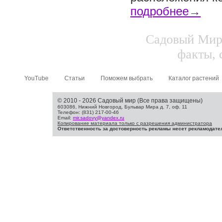
подробнее→
Садовый Мир.
факты, 
YouTube
Статьи
Поможем выбрать
Каталог растений
© 2010 - 2026 Садовый мир (Все права защищены)
603086, Нижний Новгород, Бульвар Мира д. 7, оф. 11
Телефон: (831) 217-00-46
Email:
mir.sadovy@yandex.ru
Копирование материала только с разрешения администратора
Ответственность за достоверность рекламы несет рекламодате