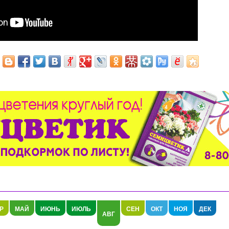
Р
МАЙ
ИЮНЬ
ИЮЛЬ
СЕН
ОКТ
НОЯ
ДЕК
АВГ