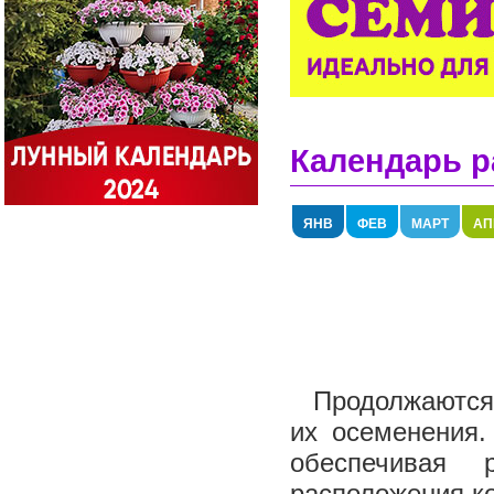
Календарь р
ЯНВ
ФЕВ
МАРТ
АП
Продолжаются 
их осеменения.
обеспечивая 
расположения ко