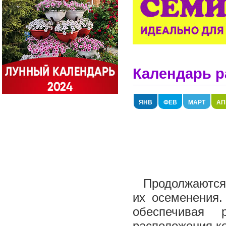
Календарь р
ЯНВ
ФЕВ
МАРТ
АП
Продолжаются 
их осеменения.
обеспечивая 
расположения ко