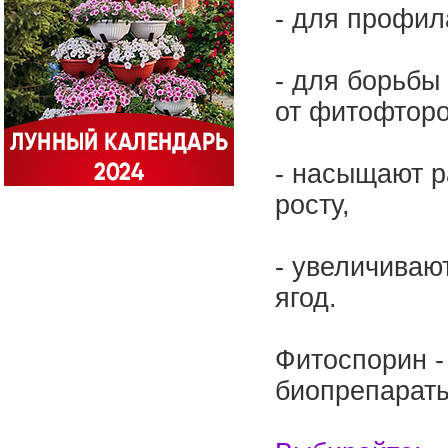
- для профил
- для борьбы
от фитофторо
- насыщают р
росту,
- увеличиваю
ягод.
Фитоспорин -
биопрепарат