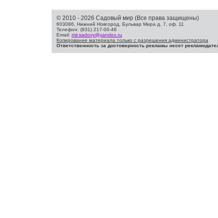
© 2010 - 2026 Садовый мир (Все права защищены)
603086, Нижний Новгород, Бульвар Мира д. 7, оф. 11
Телефон: (831) 217-00-46
Email:
mir.sadovy@yandex.ru
Копирование материала только с разрешения администратора
Ответственность за достоверность рекламы несет рекламодате