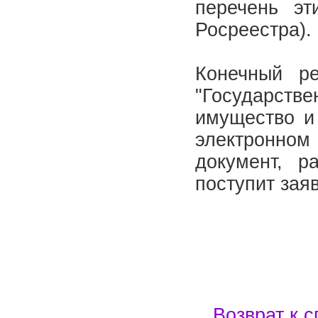
перечень эт
Росреестра).
Конечный ре
"Государст
имущество и 
электронно
документ, р
поступит зая
Возврат к с