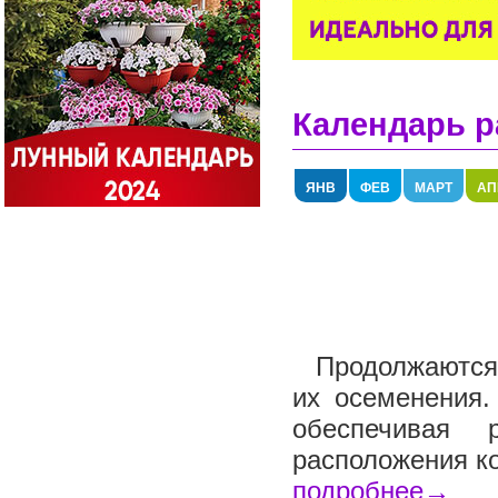
Календарь р
ЯНВ
ФЕВ
МАРТ
АП
Продолжаются 
их осеменения.
обеспечивая 
расположения ко
подробнее→