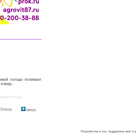
ливой погоды поливают
 виду...
 дачи и сада.
Огород
вверх
Разработка и тех. поддержка web ст