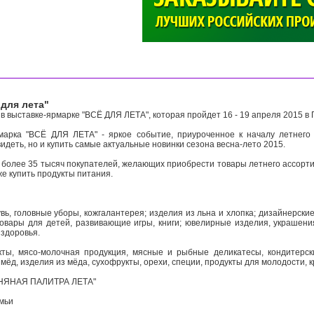
>
для лета"
в выставке-ярмарке "ВСЁ ДЛЯ ЛЕТА", которая пройдет 16 - 19 апреля 2015 в 
марка "ВСЁ ДЛЯ ЛЕТА" - яркое событие, приуроченное к началу летнего 
видеть, но и купить самые актуальные новинки сезона весна-лето 2015.
более 35 тысяч покупателей, желающих приобрести товары летнего ассорти
кже купить продукты питания.
увь, головные уборы, кожгалантерея; изделия из льна и хлопка; дизайнерски
товары для детей, развивающие игры, книги; ювелирные изделия, украшени
 здоровья.
ты, мясо-молочная продукция, мясные и рыбные деликатесы, кондитерски
 мёд, изделия из мёда, сухофрукты, орехи, специи, продукты для молодости, 
ЬНЯНАЯ ПАЛИТРА ЛЕТА"
емьи