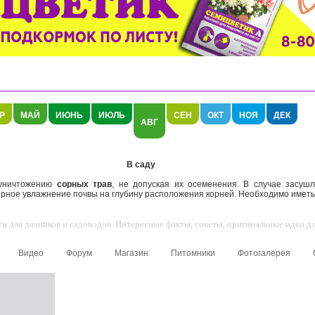
Р
МАЙ
ИЮНЬ
ИЮЛЬ
СЕН
ОКТ
НОЯ
ДЕК
АВГ
В саду
уничтожению
сорных трав
, не допуская их осеменения. В случае засуш
рное увлажнение почвы на глубину расположения корней. Необходимо иметь в
 для дачников и садоводов. Интересные факты, советы, оригинальные идеи для
Видео
Форум
Магазин
Питомники
Фотогалерея