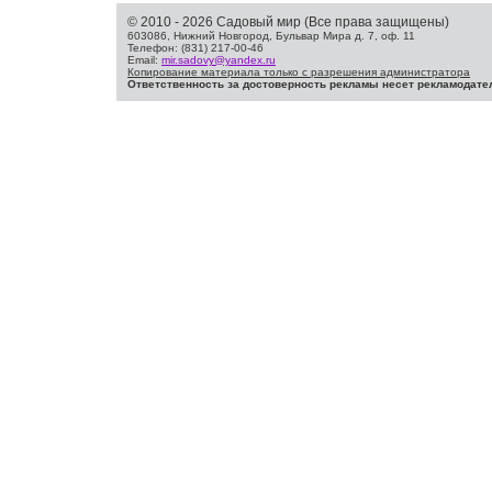
© 2010 - 2026 Садовый мир (Все права защищены)
603086, Нижний Новгород, Бульвар Мира д. 7, оф. 11
Телефон: (831) 217-00-46
Email:
mir.sadovy@yandex.ru
Копирование материала только с разрешения администратора
Ответственность за достоверность рекламы несет рекламодате