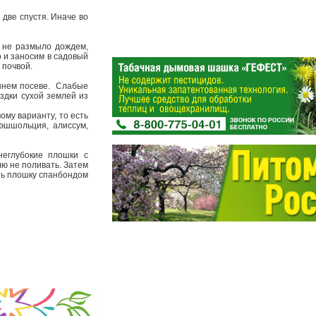
 две спустя. Иначе во
и не размыло дождем,
 и заносим в садовый
й почвой.
сеннем посеве. Слабые
здки сухой землей из
му варианту, то есть
 эшшольция, алиссум,
еглубокие плошки с
лю не поливать. Затем
ть плошку спанбондом