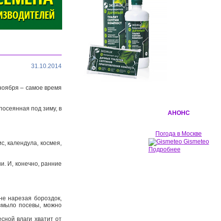
31.10.2014
 ноября – самое время
посеянная под зиму, в
АНОНС
Погода в Москве
Gismeteo
с, календула, космея,
Подробнее
. И, конечно, ранние
не нарезая бороздок,
змыло посевы, можно
сной влаги хватит от