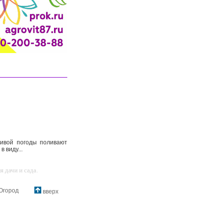
ливой погоды поливают
 виду...
 дачи и сада.
Огород
вверх