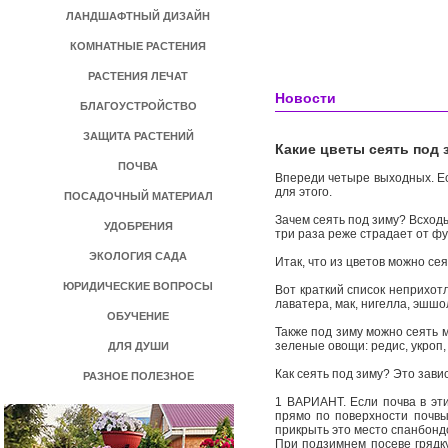
ЛАНДШАФТНЫЙ ДИЗАЙН
КОМНАТНЫЕ РАСТЕНИЯ
РАСТЕНИЯ ЛЕЧАТ
Новости
БЛАГОУСТРОЙСТВО
ЗАЩИТА РАСТЕНИЙ
Какие цветы сеять под 
ПОЧВА
Впереди четыре выходных. Ес
для этого.
ПОСАДОЧНЫЙ МАТЕРИАЛ
Зачем сеять под зиму? Всход
УДОБРЕНИЯ
три раза реже страдает от фу
ЭКОЛОГИЯ САДА
Итак, что из цветов можно се
ЮРИДИЧЕСКИЕ ВОПРОСЫ
Вот краткий список неприхотл
лаватера, мак, нигелла, эшшо
ОБУЧЕНИЕ
Также под зиму можно сеять 
зеленые овощи: редис, укроп, 
ДЛЯ ДУШИ
Как сеять под зиму? Это зави
РАЗНОЕ ПОЛЕЗНОЕ
1 ВАРИАНТ. Если почва в эти
прямо по поверхности почвы
прикрыть это место спанбонд
При подзимнем посеве грядку