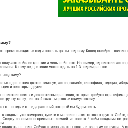
>
зиму?
ть время съездить в сад и посеять цветы под зиму. Конец октября – начало
ы получаются более крепкие и меньше болеют. Например, однолетняя астра, 
зариоза. К тому же, цветение можно ждать на 1-3 недели раньше.
ять под зиму?
ивых однолетних цветов: алиссум, астра, василёк, гипсофила, годеция, ибери
льция и некоторые другие.
многолетние цветы и декоративные растения, которые требуют стратификации
петрушку, кинзу, листовой салат, морковь и озимую свеклу.
сит от погоды и от вида растений, который мы будем сеять.
 выходные уже замерзла, купите в магазине пакет готового грунта. Сейте, 
. Сверху равномерно присыпьте землей из пакета. Чтобы осадками не ра
ом.
 поливать не надо. Сейчас семена должны спать, и влага им не нужна. А ве