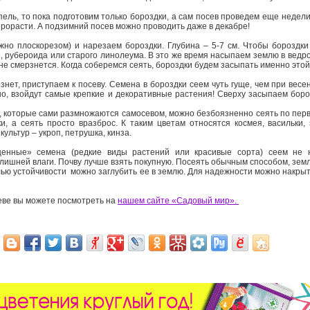
ель, то пока подготовим только бороздки, а сам посев проведем еще недели
прорасти. А подзимний посев можно проводить даже в декабре!
ожно плоскорезом) и нарезаем бороздки. Глубина – 5-7 см. Чтобы бороздк
 рубероида или старого линолеума. В это же время насыпаем землю в ведро
 не смерзнется. Когда соберемся сеять, бороздки будем засыпать именно это
рзнет, приступаем к посеву. Семена в бороздки сеем чуть гуще, чем при ве
шо, взойдут самые крепкие и декоративные растения! Сверху засыпаем боро
которые сами размножаются самосевом, можно безбоязненно сеять по перво
и, а сеять просто вразброс. К таким цветам относятся космея, васильки,
культур – укроп, петрушка, кинза.
енные» семена (редкие виды растений или красивые сорта) сеем не н
 лишней влаги. Почву лучше взять покупную. Посеять обычным способом, зем
елью устойчивости можно заглубить ее в землю. Для надежности можно накры
еве вы можете посмотреть на
нашем сайте «Садовый мир».