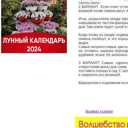
талого снега.
2 ВАРИАНТ. Если стоит оттеп
влажной почве семена могут 
Итак, разрыхляем грядку (м
накрываем их листом фанеры,
дом. Там земля будет сухой и
Когда почва на грядке подме
семена погибнут, и это хоро
ведра.
Самые неприхотливые цветы, 
не готовить заранее бороздк
рудбекия, кохия. Из зеленных 
3 ВАРИАНТ. Самые «драгоц
отверстиями внизу для слива
поставить плошку в сад. С ц
и закрепить его резинкой.
Видеоролик о подзимнем пос
Возврат к списку