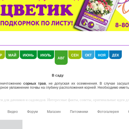
Р
МАЙ
ИЮНЬ
ИЮЛЬ
СЕН
ОКТ
НОЯ
ДЕК
АВГ
В саду
уничтожению
сорных трав
, не допуская их осеменения. В случае засуш
рное увлажнение почвы на глубину расположения корней. Необходимо иметь в
 для дачников и садоводов. Интересные факты, советы, оригинальные идеи для
Видео
Форум
Магазин
Питомники
Фотогалерея