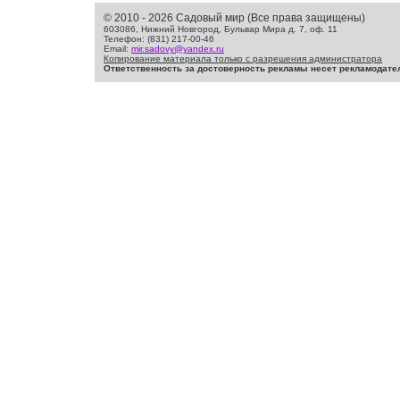
© 2010 - 2026 Садовый мир (Все права защищены)
603086, Нижний Новгород, Бульвар Мира д. 7, оф. 11
Телефон: (831) 217-00-46
Email:
mir.sadovy@yandex.ru
Копирование материала только с разрешения администратора
Ответственность за достоверность рекламы несет рекламодате