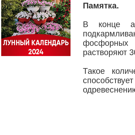
Памятка.
В конце ав
подкармлива
фосфорных
растворяют 3
Такое колич
способствуе
одревеснению