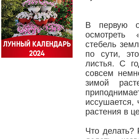
В первую о
осмотреть 
стебель земл
по сути, эт
листья. С г
совсем немн
зимой раст
приподнимае
иссушается, 
растения в ц
Что делать? 