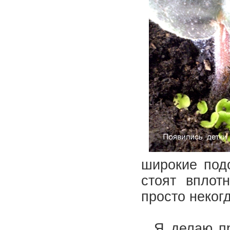
широкие подо
стоят вплот
просто неког
Я делаю про