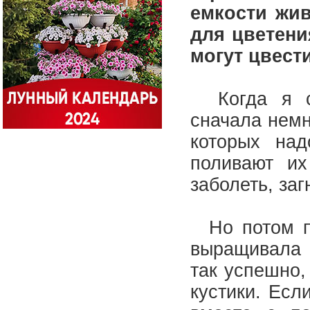
емкости жив
для цветени
могут цвест
Когда я ст
сначала немн
которых над
поливают их
заболеть, заг
Но потом по
выращивала ф
так успешно,
кустики. Есл