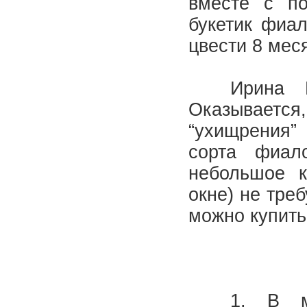
вместе с п
букетик фиал
цвести 8 меся
Ирина Мих
Оказываетс
“ухищрения”
сорта фиал
небольшое к
окне) не тре
можно купить
1. В мага