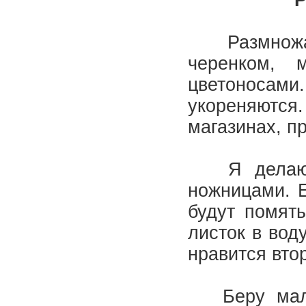
Р
Размножаю
черенком, 
цветоносам
укореняются.
магазинах, п
Я делаю т
ножницами. Е
будут помяты
листок в вод
нравится вто
Беру мален