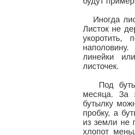
будут пример
Иногда лист
Листок не де
укоротить,
наполовину.
линейки ил
листочек.
Под бутылк
месяца. За 
бутылку можн
пробку, а бу
из земли не 
хлопот мень