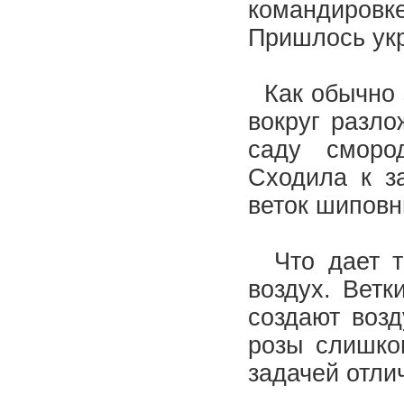
командировк
Пришлось ук
Как обычно з
вокруг разло
саду сморо
Сходила к з
веток шиповн
Что дает та
воздух. Ветк
создают воз
розы слишко
задачей отли