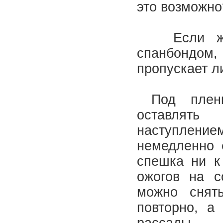
это возможн
Если же 
спанбондом
пропускает 
Под пленк
оставля
наступление
немедленно 
спешка ни к
ожогов на с
можно снят
повторно, а