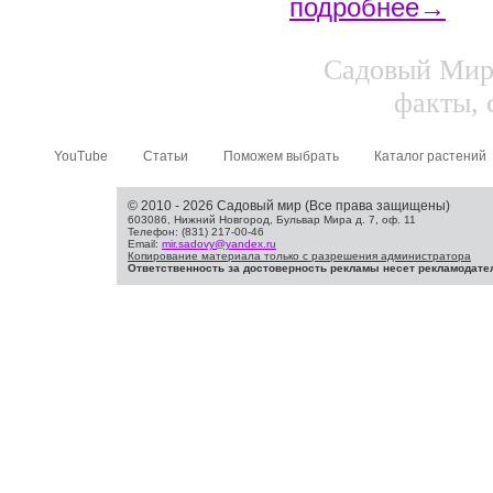
подробнее→
Садовый Мир.
факты, 
YouTube
Статьи
Поможем выбрать
Каталог растений
© 2010 - 2026 Садовый мир (Все права защищены)
603086, Нижний Новгород, Бульвар Мира д. 7, оф. 11
Телефон: (831) 217-00-46
Email:
mir.sadovy@yandex.ru
Копирование материала только с разрешения администратора
Ответственность за достоверность рекламы несет рекламодате