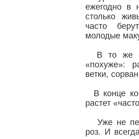
ежегодно в 
столько жив
часто бер
молодые мак
В то же вр
«похуже»: р
ветки, сорва
В конце кон
растет «част
Уже не перв
роз. И всегд