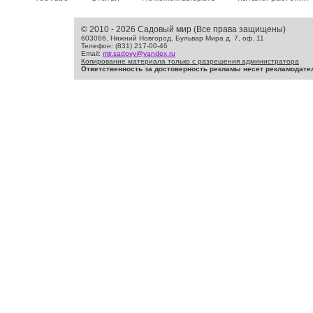
© 2010 - 2026 Садовый мир (Все права защищены)
603086, Нижний Новгород, Бульвар Мира д. 7, оф. 11
Телефон: (831) 217-00-46
Email:
mir.sadovy@yandex.ru
Копирование материала только с разрешения администратора
Ответственность за достоверность рекламы несет рекламодате