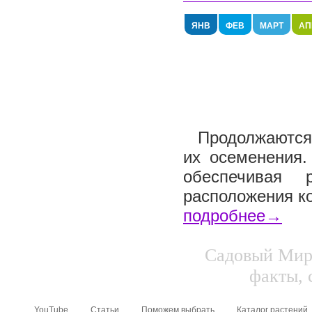
ЯНВ
ФЕВ
МАРТ
АП
Продолжаются 
их осеменения.
обеспечивая 
расположения ко
подробнее→
Садовый Мир.
факты, 
YouTube
Статьи
Поможем выбрать
Каталог растений