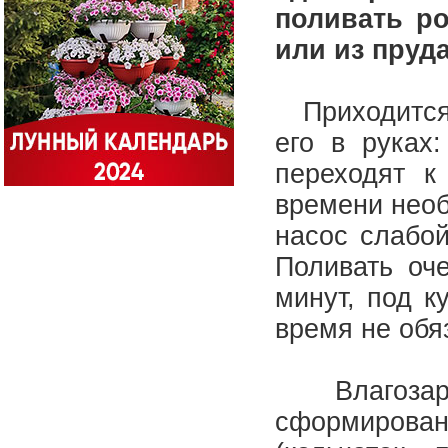
поливать р
или из пруда
Приходится в
его в руках
переходят к
времени необ
насос слабо
Поливать оч
минут, под к
время не обя
Влагозаряд
сформиров