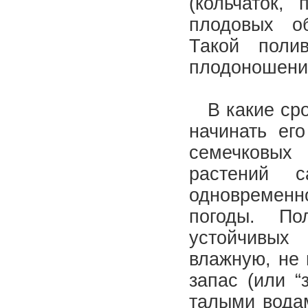
(кольчаток,
плодовых об
Такой полив
плодоношени
В какие сро
начинать ег
семечковых 
растений 
одновременн
погоды. По
устойчивых
влажную, не 
запас (или “
талыми водам