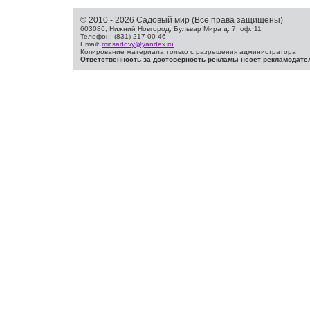
© 2010 - 2026 Садовый мир (Все права защищены)
603086, Нижний Новгород, Бульвар Мира д. 7, оф. 11
Телефон: (831) 217-00-46
Email:
mir.sadovy@yandex.ru
Копирование материала только с разрешения администратора
Ответственность за достоверность рекламы несет рекламодате