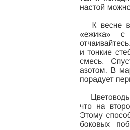
настой можно
К весне ваш
«ежика» с 
отчаивайтесь
и тонкие сте
смесь. Спу
азотом. В ма
порадует пе
Цветоводы, 
что на втор
Этому способ
боковых поб