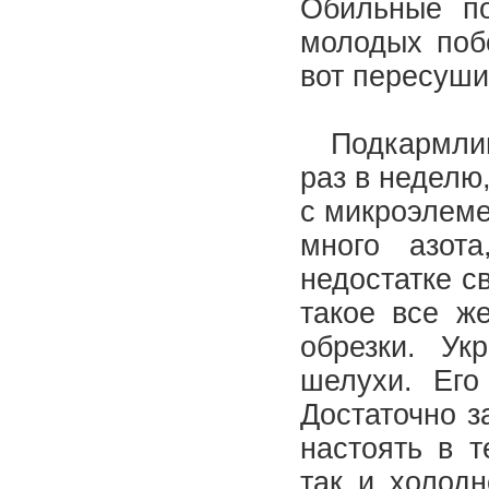
Обильные по
молодых побе
вот пересуши
Подкармлива
раз в недел
с микроэлеме
много азот
недостатке с
такое все ж
обрезки. Ук
шелухи. Его
Достаточно з
настоять в т
так и холод