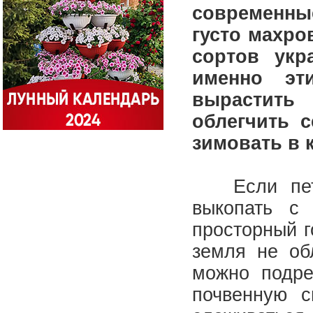
современн
густо махро
сортов укр
именно эт
вырастить
облегчить с
зимовать в 
Если петун
выкопать с
просторный г
земля не об
можно подре
почвенную с