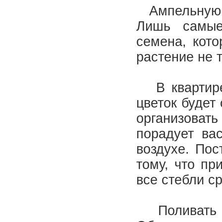
Ампельную п
Лишь самые
семена, кото
растение не 
В квартире 
цветок будет
организоват
порадует вас
воздухе. Пос
тому, что пр
все стебли с
Поливать пе