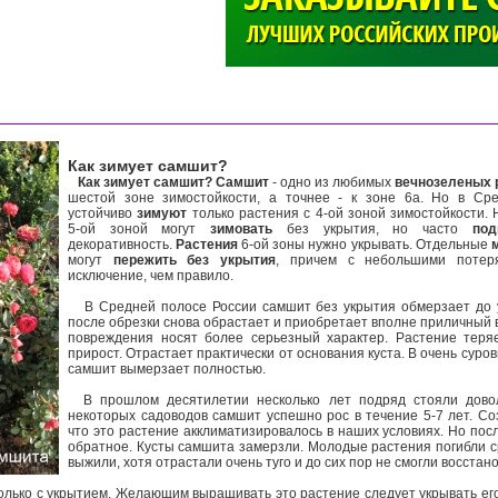
>
Как зимует самшит?
Как зимует самшит?
Самшит
- одно из любимых
вечнозеленых 
шестой зоне зимостойкости, а точнее - к зоне 6a. Но в Ср
устойчиво
зимуют
только растения с 4-ой зоной зимостойкости. 
5-ой зоной могут
зимовать
без укрытия, но часто
под
декоративность.
Растения
6-ой зоны нужно укрывать. Отдельные
могут
пережить без укрытия
, причем с небольшими потер
исключение, чем правило.
В Средней полосе России самшит без укрытия обмерзает до у
после обрезки снова обрастает и приобретает вполне приличный 
повреждения носят более серьезный характер. Растение теря
прирост. Отрастает практически от основания куста. В очень сур
самшит вымерзает полностью.
В прошлом десятилетии несколько лет подряд стояли довол
некоторых садоводов самшит успешно рос в течение 5-7 лет. Со
что это растение акклиматизировалось в наших условиях. Но пос
обратное. Кусты самшита замерзли. Молодые растения погибли с
выжили, хотя отрастали очень туго и до сих пор не смогли восстан
лько с укрытием. Желающим выращивать это растение следует укрывать ег