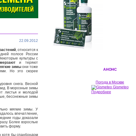
22.09.2012
растений
, относится к
едней полосе России
Некоторые культуры с
мерзают
и теряют
мягкие зимы
они тоже
АНОНС
ями. Но это скорее
Погода в Москве
ровня снега. Весной
Gismeteo
вид. В морозные зимы
Подробнее
ет листья и молодой
овые, бесснежные зимы
ьно мягкие зимы. У
здалось впечатление,
ледние годы доказали
разу. Более взрослые
овить форму.
о хотя бы спанбондом