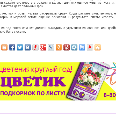
ли сажают его вместе с розами и делают для них единое укрытие. Кстати,
ая листва дает отличный фон.
е, как и розы, нельзя раскрывать сразу. Когда растает снег, вечнозел
 корни в мерзлой земле еще не работают. В результате листья «горят»,
 из-под снега самшит должен выходить с укрытием из лапника или двойн
жно быть с осени.