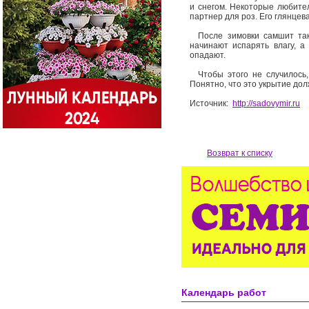
и снегом. Некоторые любите
партнер для роз. Его глянцев
После зимовки самшит так ж
начинают испарять влагу, а
опадают.
Чтобы этого не случилось,
Понятно, что это укрытие дол
Источник:
http://sadovymir.ru
Возврат к списку
Календарь работ