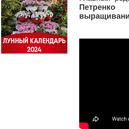
Петренко
р
выращиван