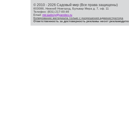
© 2010 - 2026 Садовый мир (Все права защищены)
603086, Нижний Новгород, Бульвар Мира д. 7, оф. 11
Телефон: (831) 217-00-46
Email:
mir.sadovy@yandex.ru
Копирование материала только с разрешения администратора
Ответственность за достоверность рекламы несет рекламодате