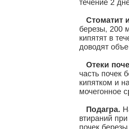
течение 2 дн
Стоматит и
березы, 200 
кипятят в те
доводят объе
Отеки поч
часть почек 
кипятком и н
мочегонное ср
Подагра.
Н
втираний при
почек березы,