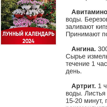
Авитамино
воды. Березо
заливают кип
Принимают по
Ангина.
30
Сырье измель
течение 1 ча
день.
Артрит.
1 ч
воды. Листья
15-20 минут,