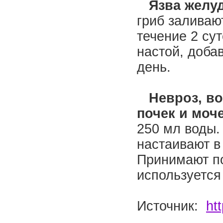
Язва желуд
гриб заливаю
течение 2 су
настой, доба
день.
Невроз, во
почек и моч
250 мл воды.
настаивают в
Принимают по
используется
Источник:
ht