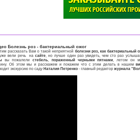
>
ео Болезнь роз - бактериальный ожог
им рассказать Вам о такой неприятной
болезни роз, как бактериальный 
уже вели речь на
сайте
, но лучше один раз увидеть, чем сто раз услыш
ы
вы пожалели
стебель
,
пораженный черными пятнами
, летом он м
тину. Об этом мы и расскажем и покажем что с этим делать в нашем
в
водит экскурсию по саду
Наталия Петренко
- главный редактор
журнала "Во