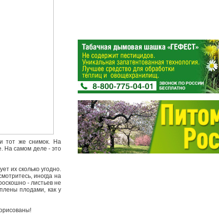
и тот же снимок. На
. На самом деле - это
ет их сколько угодно.
смотритесь, иногда на
роскошно - листьев не
еплены плодами, как у
.
дорисованы!