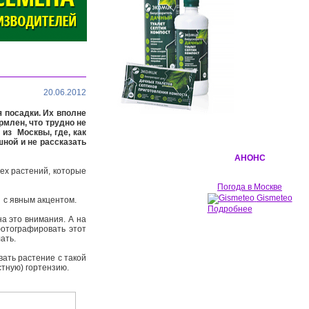
20.06.2012
 посадки. Их вполне
рмлен, что трудно не
 из Москвы, где, как
шной и не рассказать
АНОНС
ех растений, которые
Погода в Москве
Gismeteo
ц с явным акцентом.
Подробнее
а это внимания. А на
фотографировать этот
лать.
вать растение с такой
стную) гортензию.