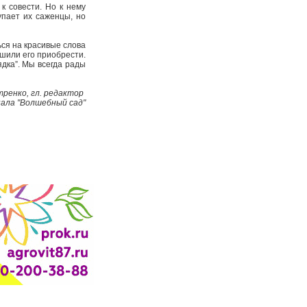
к совести. Но к нему
упает их саженцы, но
ься на красивые слова
ешили его приобрести.
дка”. Мы всегда рады
тренко, гл. редактор
ала "Волшебный сад"