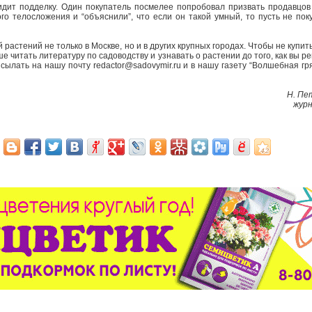
дит подделку. Один покупатель посмелее попробовал призвать продавцов 
о телосложения и “объяснили”, что если он такой умный, то пусть не пок
астений не только в Москве, но и в других крупных городах. Чтобы не купит
ше читать литературу по садоводству и узнавать о растении до того, как вы р
ылать на нашу почту redactor@sadovymir.ru и в нашу газету “Волшебная гря
Н. Пе
журн