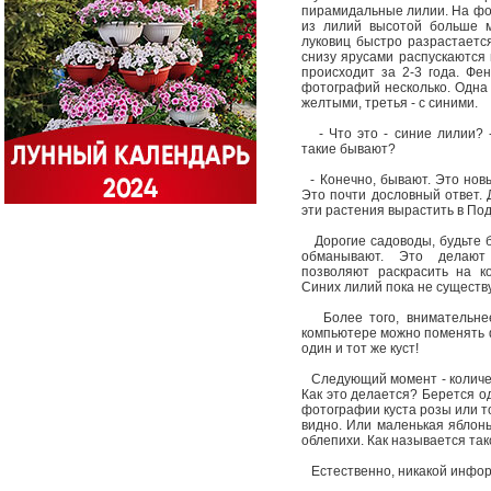
пирамидальные лилии. На фо
из лилий высотой больше м
луковиц быстро разрастаетс
снизу ярусами распускаются 
происходит за 2-3 года. Фе
фотографий несколько. Одна 
желтыми, третья - с синими.
- Что это - синие лилии? -
такие бывают?
- Конечно, бывают. Это новы
Это почти дословный ответ. 
эти растения вырастить в По
Дорогие садоводы, будьте б
обманывают. Это делают
позволяют раскрасить на к
Синих лилий пока не существ
Более того, внимательнее 
компьютере можно поменять фо
один и тот же куст!
Следующий момент - количеств
Как это делается? Берется од
фотографии куста розы или то
видно. Или маленькая яблонь
облепихи. Как называется так
Естественно, никакой информ