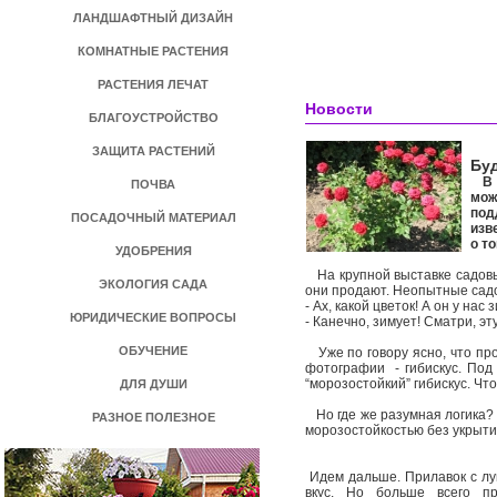
ЛАНДШАФТНЫЙ ДИЗАЙН
КОМНАТНЫЕ РАСТЕНИЯ
РАСТЕНИЯ ЛЕЧАТ
Новости
БЛАГОУСТРОЙСТВО
ЗАЩИТА РАСТЕНИЙ
Бу
В с
ПОЧВА
мож
под
ПОСАДОЧНЫЙ МАТЕРИАЛ
изв
о т
УДОБРЕНИЯ
На крупной выставке садовы
ЭКОЛОГИЯ САДА
они продают. Неопытные садо
- Ах, какой цветок! А он у на
ЮРИДИЧЕСКИЕ ВОПРОСЫ
- Канечно, зимует! Сматри, э
ОБУЧЕНИЕ
Уже по говору ясно, что про
фотографии - гибискус. Под 
“морозостойкий” гибискус. Чт
ДЛЯ ДУШИ
Но где же разумная логика? 
РАЗНОЕ ПОЛЕЗНОЕ
морозостойкостью без укрыти
Идем дальше. Прилавок с лу
вкус. Но больше всего пр