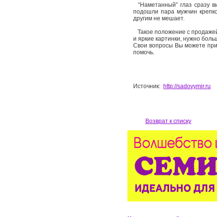
“Наметанный” глаз сразу ви
подошли пара мужчин крепког
другим не мешает.
Такое положение с продажей р
и яркие картинки, нужно боль
Свои вопросы Вы можете прис
помочь.
Источник:
http://sadovymir.ru
Возврат к списку