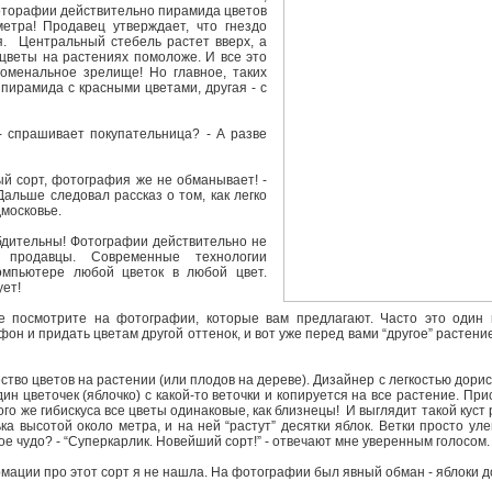
торафии действительно пирамида цветов
етра! Продавец утверждает, что гнездо
я. Центральный стебель растет вверх, а
цветы на растениях помоложе. И все это
номенальное зрелище! Но главное, таких
пирамида с красными цветами, другая - с
 спрашивает покупательница? - А разве
й сорт, фотография же не обманывает! -
Дальше следовал рассказ о том, как легко
дмосковье.
дительны! Фотографии действительно не
 продавцы. Современные технологии
омпьютере любой цветок в любой цвет.
ует!
посмотрите на фотографии, которые вам предлагают. Часто это один 
н и придать цветам другой оттенок, и вот уже перед вами “другое” растение
о цветов на растении (или плодов на дереве). Дизайнер с легкостью дорису
ин цветочек (яблочко) с какой-то веточки и копируется на все растение. При
го же гибискуса все цветы одинаковые, как близнецы! И выглядит такой куст 
ка высотой около метра, и на ней “растут” десятки яблок. Ветки просто ул
ое чудо? - “Суперкарлик. Новейший сорт!” - отвечают мне уверенным голосом
ации про этот сорт я не нашла. На фотографии был явный обман - яблоки 