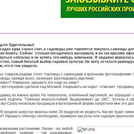
>
дьте бдительны!
адах едва сошел снег, а садоводы уже торопятся покупать саженцы для
но понять. Сейчас столько посадочного материала, и он так красиво офо
даться соблазну и не купить что-нибудь новенькое. Я недавно вернулась
естно, самый богатый выбор садовых культур. Не могу остаться равноду
ом, что я там увидела.
х товаров рядами стоят торговцы с саженцами и крупными фотографиями т
воды, прежде всего, начинают разглядывать картинки:
с зимует? Наверное, укрывать его надо на зиму?
ту фотографию сделали пад Москвой. Накрывать ни надо! - отвечает продаве
давец из южных краев. Но покупатель, пленённый картинкой, не обращает н
ней подпись: ”Гибискус морозостойкий. Выдерживает до -28С”. Хотела я с
о вы! Сразу несколько продавцов в категоричной форме запретили мне это де
В средних широтах морозы ниже 28 градусов не редкость. Как же будет зимо
я? Укрывать гибискус необходимо, примерно как розы или садовую (крупноли
ковичными растениями. Лилии - на любой
ивлекают новинки - так называемые,