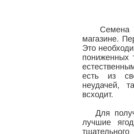
Семена сор
магазине. Пе
Это необходи
пониженных т
естественным
есть из св
неудачей, т
всходит.
Для получе
лучшие яго
тщательного