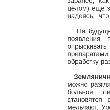
заранее, ка
целом) еще з
надеясь, что
На будущее 
появления 
опрыскивать
препаратами
обработку раз
Земляничн
можно разгля
больное. Л
становятся 
мельчают. Ур