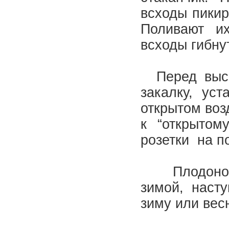
всходы пикир
Поливают и
всходы гибну
Перед высад
закалку, ус
открытом воз
к “открытом
розетки на п
Плодоноше
зимой, наст
зиму или вес