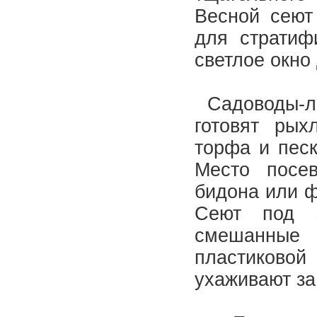
Весной сеют
для стратиф
светлое окно
Садоводы-лю
готовят рых
торфа и песк
Место посев
бидона или ф
Сеют под з
смешанные 
пластиковой
ухаживают за