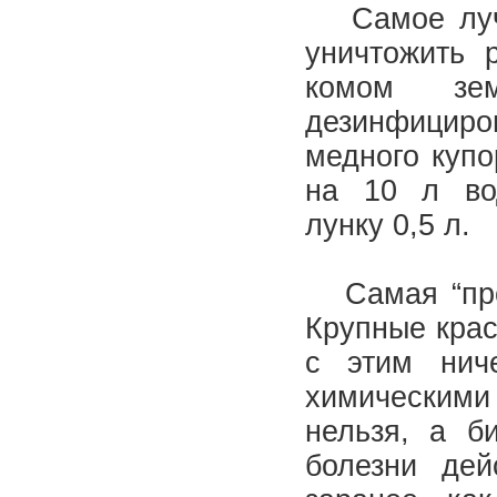
Самое луч
уничтожить 
комом зе
дезинфицир
медного купо
на 10 л во
лунку 0,5 л.
Самая “прот
Крупные крас
с этим ниче
химическим
нельзя, а б
болезни дей