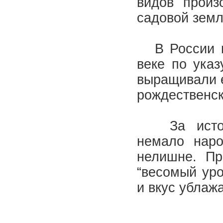
видов произ
садовой зем
В России ши
веке по указ
выращивали е
рождественск
За истори
немало наро
нелишне. Пр
“весомый уро
и вкус ублаж