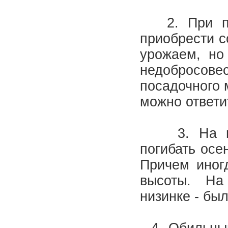
2. При пок
приобрести с
урожаем, но
недобросове
посадочного 
можно ответи
3. На низи
погибать осе
Причем иног
высоты. На 
низинке - бы