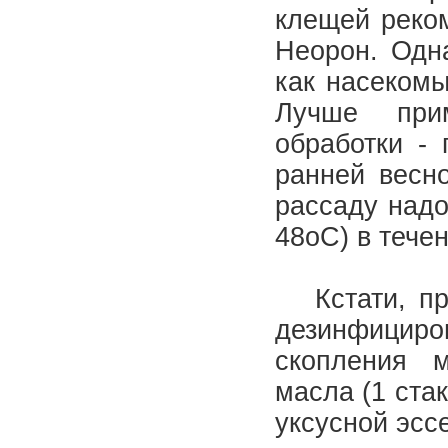
клещей реком
Неорон. Одн
как насекомы
Лучше при
обработки - 
ранней весн
рассаду надо
48оС) в тече
Кстати, про
дезинфицир
скопления м
масла (1 стак
уксусной эссе