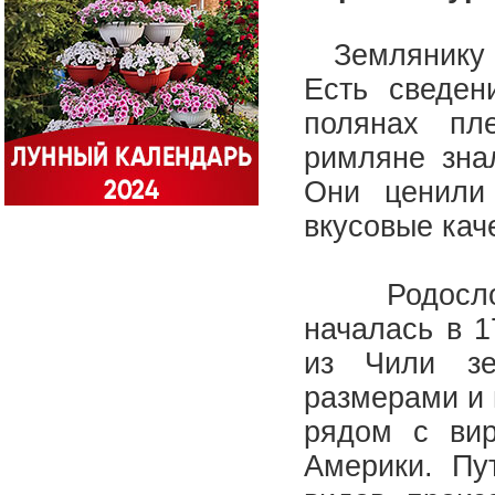
Землянику и
Есть сведен
полянах пл
римляне зна
Они ценили
вкусовые кач
Родословн
началась в 1
из Чили зе
размерами и 
рядом с вир
Америки. Пу