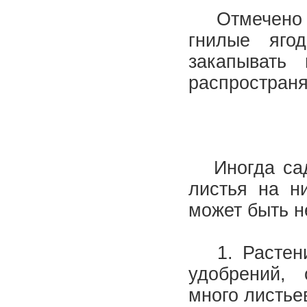
Отмечено та
гнилые яго
закапывать
распростран
Иногда садо
листья на н
может быть н
1. Растения
удобрений, 
много листье