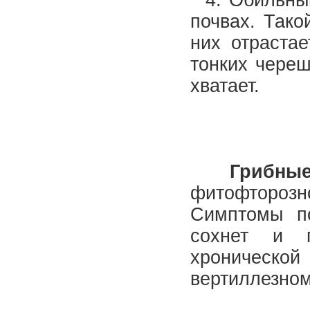
4. Обильный
почвах. Тако
них отраста
тонких череш
хватает.
Грибны
фитофторозн
Симптомы по
сохнет и п
хроническо
вертиллезном