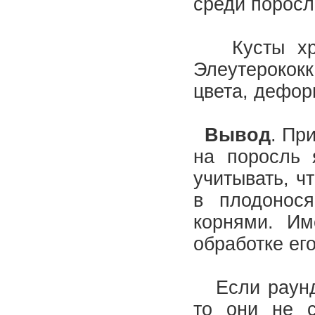
среди поросл
Кусты хрен
Элеутерококк
цвета, дефо
Вывод
. Пр
на поросль 
учитывать, ч
в плодонос
корнями. Им
обработке ег
Если раунда
то они не с