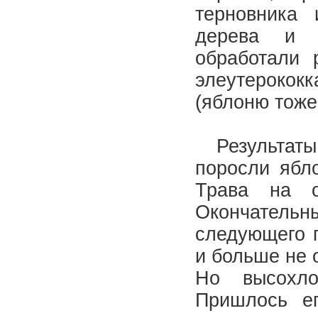
терновника 
дерева и 
обработали 
элеутерокок
(яблоню тож
Результаты с
поросли ябло
Трава на о
Окончател
следующего г
и больше не 
Но высохло
Пришлось ег