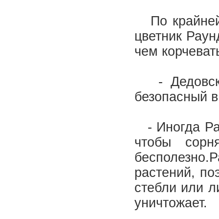
По крайней 
цветник Раун
чем корчеват
- Дедовски
безопасный в
- Иногда Ра
чтобы сорн
бесполезно.
растений, по
стебли или л
уничтожает.