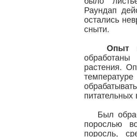
было листье
Раундап дейс
остались нев
сныти.
Опыт 
обработаны 
растения. Оп
температу
обрабатывать
питательных 
Был обрабо
порослью во
поросль, с