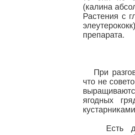
(калина абсо
Растения с г
элеутерокок
препарата.
При разгово
что не совет
выращиваютс
ягодных гр
кустарникам
Есть данн