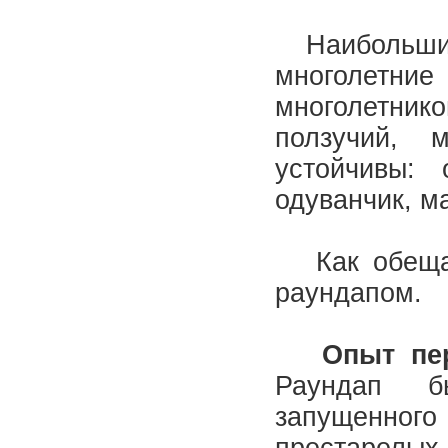
Наибольшие 
многолетние
многолетнико
ползучий, 
устойчивы: 
одуванчик, м
Как обещали
раундапом.
Опыт п
Раундап б
запущенного 