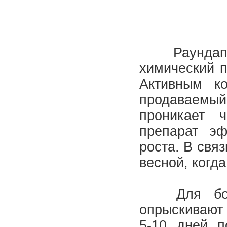
Раундап -
химический п
Активным ко
продаваем
проникает 
препарат эф
роста. В свя
весной, когда
Для борьб
опрыскивают 
5-10 дней п