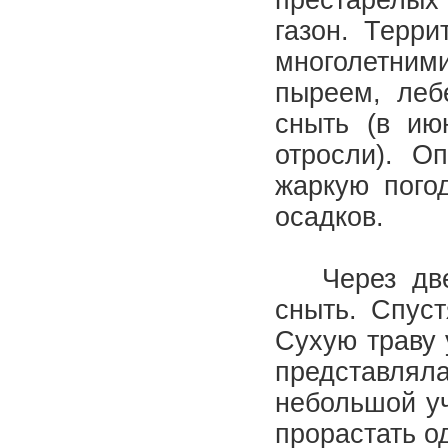
престарелых 
газон. Терр
многолетними
пыреем, леб
сныть (в ию
отросли). О
жаркую пого
осадков.
Через две 
сныть. Спус
Сухую траву 
представля
небольшой уч
прорастать о