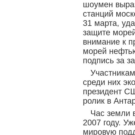
шоумен выраз
станций моск
31 марта, уд
защите море
внимание к п
морей нефтью
подпись за з
Участникам
среди них эк
президент СШ
ролик в Анта
Час земли 
2007 году. У
мировую подд