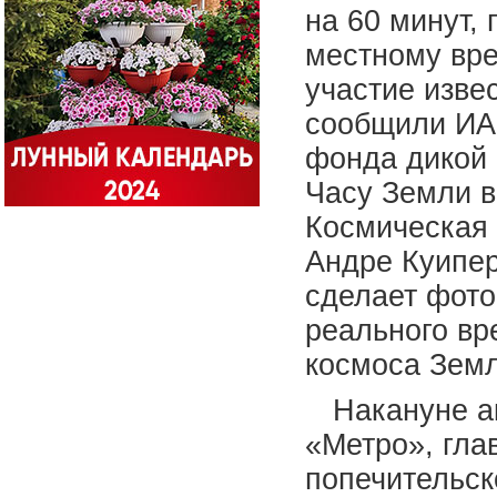
на 60 минут, 
местному вре
участие изве
сообщили ИА 
фонда дикой 
Часу Земли 
Космическая 
Андре Куипер
сделает фото
реального вр
космоса Земл
Накануне а
«Метро», гла
попечительск