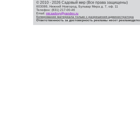
© 2010 - 2026 Садовый мир (Все права защищены)
603086, Нижний Новгород, Бульвар Мира д. 7, оф. 11
Телефон: (831) 217-00-46
Email:
mir.sadovy@yandex.ru
Копирование материала только с разрешения администратора
Ответственность за достоверность рекламы несет рекламодате