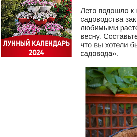
Лето подошло к 
садоводства за
любимыми расте
весну. Составьте
что вы хотели б
садовода».