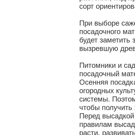
сорт ориентиров
При выборе саж
посадочного мат
будет заметить 
вызревшую древ
Питомники и са
посадочный мат
Осенняя посадка
огородных культ
системы. Поэтом
чтобы получить
Перед высадкой
правилам высадк
расти, развиват