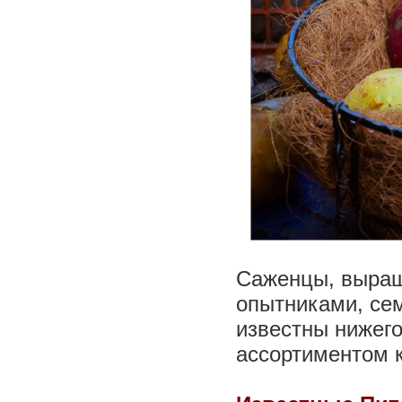
Cаженцы, выращ
опытниками, се
известны нижег
ассортиментом к