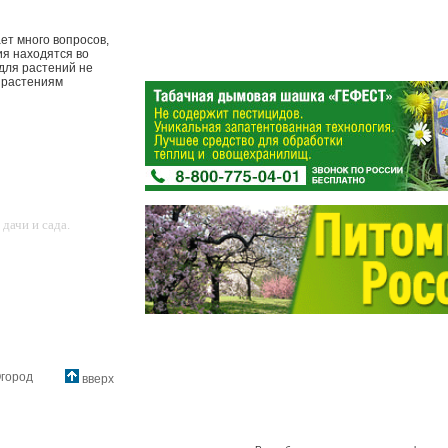
ет много вопросов,
ия находятся во
 для растений не
т растениям
дачи и сада.
город
вверх