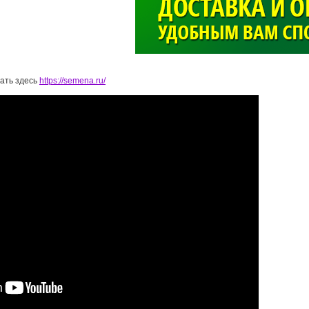
>
ать здесь
https://semena.ru/