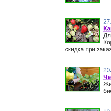
27
Ка
Дл
Ко
скидка при заказ
20
Че
Жи
би