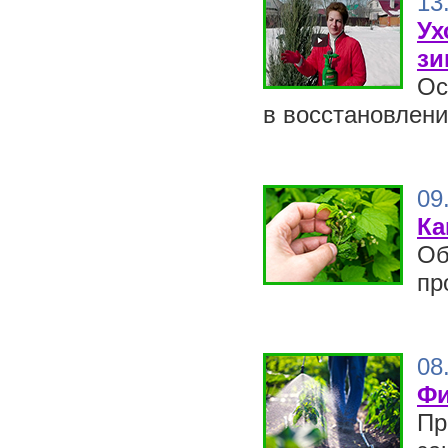
13
Ух
з
Ос
в восстановлени
09
Ка
Об
пр
08
Фи
Пр