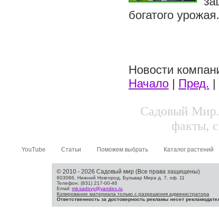
за
богатого урожая
Новости компани
Начало
|
Пред.
|
Садовый Мир.
факты, с
YouTube
Статьи
Поможем выбрать
Каталог растений
© 2010 - 2026 Садовый мир (Все права защищены)
603086, Нижний Новгород, Бульвар Мира д. 7, оф. 11
Телефон: (831) 217-00-46
Email:
mir.sadovy@yandex.ru
Копирование материала только с разрешения администратора
Ответственность за достоверность рекламы несет рекламодате