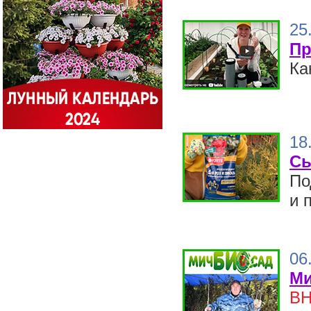
25
Пр
Ка
18
Сы
По
и 
06
Ми
ВН