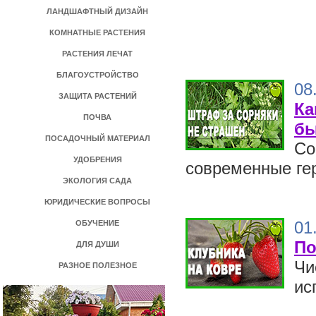
ЛАНДШАФТНЫЙ ДИЗАЙН
КОМНАТНЫЕ РАСТЕНИЯ
РАСТЕНИЯ ЛЕЧАТ
БЛАГОУСТРОЙСТВО
08
ЗАЩИТА РАСТЕНИЙ
Ка
ПОЧВА
бы
ПОСАДОЧНЫЙ МАТЕРИАЛ
Со
УДОБРЕНИЯ
современные ге
ЭКОЛОГИЯ САДА
ЮРИДИЧЕСКИЕ ВОПРОСЫ
01
ОБУЧЕНИЕ
По
ДЛЯ ДУШИ
Чи
РАЗНОЕ ПОЛЕЗНОЕ
ис