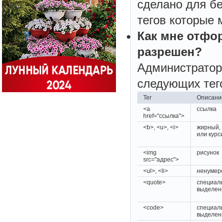
сделано для бе
тегов которые 
Как мне отфо
разрешен?
Администратор
следующих тег
Тег
Описани
<a
ссылка
href="ссылка">
<b>, <u>, <i>
жирный,
или курс
<img
рисунок
src="адрес">
<ul>, <li>
ненумер
<quote>
специал
выделен
<code>
специал
выделен