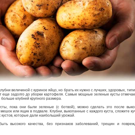
лубни величиной с куриное яйцо, но брать их нужно с лучших, здоровых, тип
ют еще задолго до уборки картофеля. Самые мощные зеленые кусты отмеча
 больше клубней крупного размера.
сты, пока они были зеленые (с ботвой), можно сделать это после выко
мешок или ящик в подвале. Клубни, выкопанные с каждого куста, сложите ку
х кустов, которые дали наибольший урожай.
ыть высокого качества, без признаков заболеваний, трещин и повреж