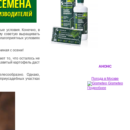
ые условия. Конечно, в
ому советую выращивать
еблагоприятных условиях
чиная с осени!
ют то, что осталось не
развитый картофель даст
АНОНС
елесообразно. Однако,
 приусадебных участках
Погода в Москве
Gismeteo
Подробнее