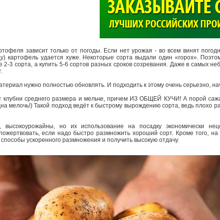
>
ртофеля зависит только от погоды. Если нет урожая - во всем винят погодн
оду) картофель удается хуже. Некоторые сорта выдали один «горох». Поэт
 2-3 сорта, а купить 5-6 сортов разных сроков созревания. Даже в самых н
т.
атериал нужно полностью обновлять. И подходить к этому очень серьезно, на
 клубни среднего размера и мельче, причем ИЗ ОБЩЕЙ КУЧИ! А порой сажа
дна мелочь!) Такой подход ведёт к быстрому вырождению сорта, ведь плохо 
.
, высокоурожайны, но их использование на посадку экономически нец
пожертвовать, если надо быстро размножить хороший сорт. Кроме того, на
способы ускоренного размножения и получить высокую отдачу.