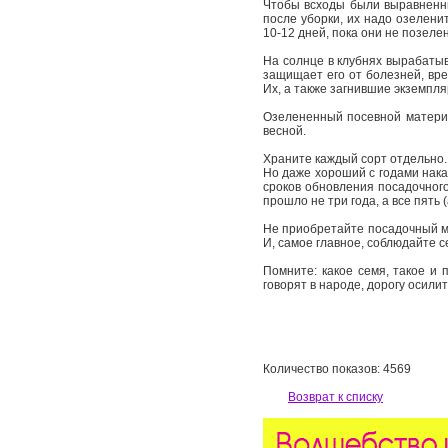
Чтобы всходы были выравненны
после уборки, их надо озелени
10-12 дней, пока они не позеле
На солнце в клубнях вырабатыв
защищает его от болезней, вре
Их, а также загнившие экземпл
Озелененный посевной материа
весной.
Храните каждый сорт отдельно.
Но даже хороший с годами нака
сроков обновления посадочного
прошло не три года, а все пять 
Не приобретайте посадочный ма
И, самое главное, соблюдайте с
Помните: какое семя, такое и 
говорят в народе, дорогу осил
Количество показов: 4569
Возврат к списку