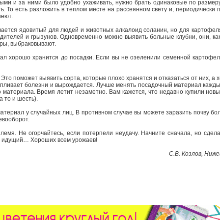
ми и за ними было удобно ухаживать, нужно брать одинаковые по размеру
ть. То есть разложить в теплом месте на рассеянном свету и, периодически
неют.
ается ядовитый для людей и животных алкалоид соланин, но для картофеля
дителей и грызунов. Одновременно можно выявить больные клубни, они, как
яры, выбраковывают.
л хорошо хранится до посадки. Если вы не озеленили семенной картофель
 Это поможет выявить сорта, которые плохо хранятся и отказаться от них, а
пливает болезни и вырождается. Лучше менять посадочный материал каждые
 материала. Время летит незаметно. Вам кажется, что недавно купили новый
(а то и шесть).
териал у случайных лиц. В противном случае вы можете заразить почву бо
евооборот.
племя. Не огорчайтесь, если потерпели неудачу. Начните сначала, но сдела
ит идущий… Хороших всем урожаев!
С.В. Козлов, Ниже