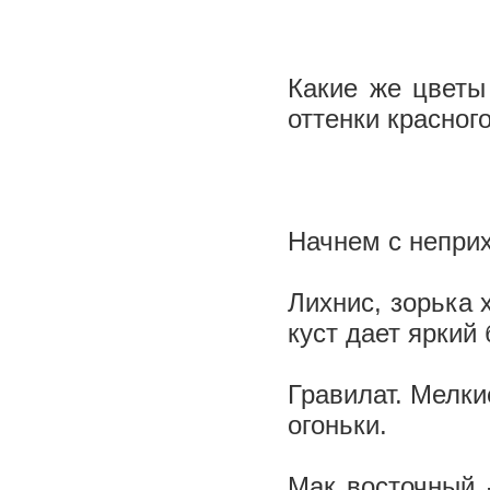
Какие же цветы
оттенки красног
Начнем с неприх
Лихнис, зорька 
куст дает яркий 
Гравилат. Мелкие
огоньки.
Мак восточный -