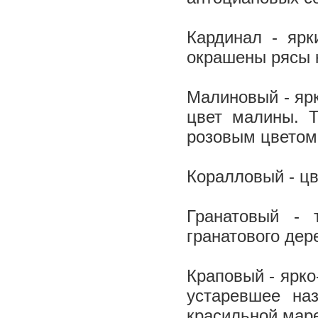
Кардинал - ярк
окрашены рясы 
Малиновый - ярк
цвет малины. 
розовым цветом
Коралловый - цв
Гранатовый - 
гранатового дер
Краповый - ярко
устаревшее на
красильной мар