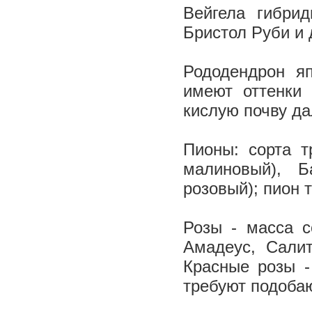
Вейгела гибрид
Бристол Руби и 
Рододендрон яп
имеют оттенки 
кислую почву д
Пионы: сорта т
малиновый), Б
розовый); пион 
Розы - масса с
Амадеус, Салит
Красные розы -
требуют подоба