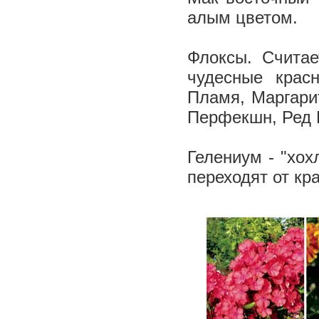
алым цветом.
Флоксы. Считае
чудесные красн
Пламя, Маргари
Перфекшн, Ред 
Гелениум - "хох
переходят от кр