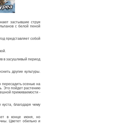
инают застывшие струи
льпанов с белой пеной
 год представляет собой
вой.
лив в засушливый период
снить другие культуры.
о пересадить осенью на
ть. Это пойдет растению
спешной приживаемости -
 куста, благодаря чему
ает в конце июня, но
чны. Цветет обильно и