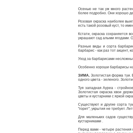
Осенью не так уж много расте
более подробно. Они хорошо де
Розовая окраска наиболее выиг
есть такой розовый куст, то им
Кстати, окраска сохраняется в
украшают сад алыми ягодами. Он
Разные виды и сорта барбари
барбарис - как раз тот акцент, 
Уход за барбарисами несложный 
Особенно хороши барбарисы на 
ЗИМА.
Золотистая форма туи. 
одного цвета - зеленого. Золот
Туя западная Ауреа - стройно
Золотистая окраска хвои держ
цветы и кустарники с яркой окр
Существуют и другие сорта ту
"горит", укрытия не требует. Ле
Для маленьких садов существу
кустарниками .
Перед вами - четыре растения 