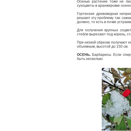
Осенью растение тоже не лиш
сухоцветы в аранжировке осенн
Гортензия древовидная неприх
решают эту проблему так: сажаю
должно, то есть в почве устраи
Для получения крупных соцве
стебли вырезают под корень, с
При низкой обрезке получают не
объемным, высотой до 150 см.
ОСЕНЬ.
Барбарисы. Если спире
быть несколько.