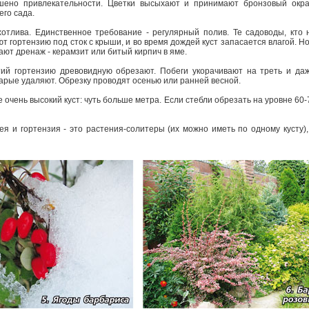
ено привлекательности. Цветки высыхают и принимают бронзовый окра
его сада.
отлива. Единственное требование - регулярный полив. Те садоводы, кто 
т гортензию под сток с крыши, и во время дождей куст запасается влагой. Но
вают дренаж - керамзит или битый кирпич в яме.
тий гортензию древовидную обрезают. Побеги укорачивают на треть и да
тарые удаляют. Обрезку проводят осенью или ранней весной.
 очень высокий куст: чуть больше метра. Если стебли обрезать на уровне 60-7
я и гортензия - это растения-солитеры (их можно иметь по одному кусту)