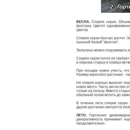
ВЕСНА.
Спирея серая. Объемн
фонтана. Цветет одновременно
цветов.
Спирея серая быстро растет. За
пышный белый "фонтан".
Тюльпаны можно подсаживать еж
Спирея серая почти не требует 
и обрезка старых и слабых ветв
При посадке нужно учесть, что
Размер взрослого растения - тр
Но спирея хорошо выносит пере
новое место. Часть веток при 
только на пользу. Вместо стары
обильный полив вплоть до замо
В течение лета спирея серая -
другие растения смотрятся бол
ЛЕТО.
Гортензия древовидна
декоративность принимает ещ
продолжительно.