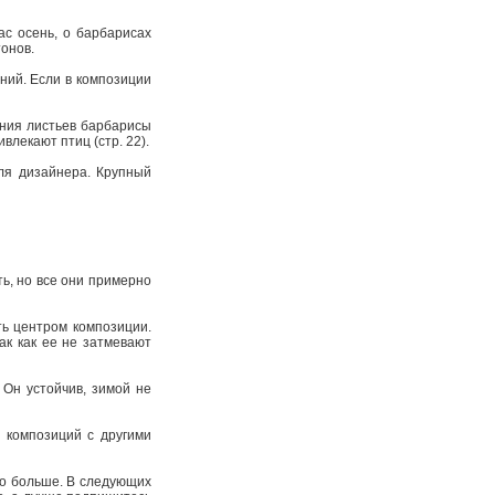
ас осень, о барбарисах
онов.
ний. Если в композиции
ения листьев барбарисы
влекают птиц (стр. 22).
ля дизайнера. Крупный
ь, но все они примерно
ть центром композиции.
ак как ее не затмевают
 Он устойчив, зимой не
 композиций с другими
го больше. В следующих