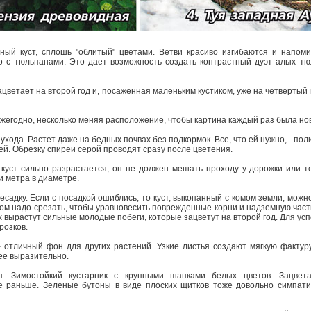
ый куст, сплошь "облитый" цветами. Ветви красиво изгибаются и напом
 с тюльпанами. Это дает возможность создать контрастный дуэт алых тю
цветает на второй год и, посаженная маленьким кустиком, уже на четвертый
егодно, несколько меняя расположение, чтобы картина каждый раз была но
ухода. Растет даже на бедных почвах без подкормок. Все, что ей нужно, - по
ей. Обрезку спиреи серой проводят сразу после цветения.
 куст сильно разрастается, он не должен мешать проходу у дорожки или те
и метра в диаметре.
садку. Если с посадкой ошиблись, то куст, выкопанный с комом земли, можн
этом надо срезать, чтобы уравновесить поврежденные корни и надземную час
х вырастут сильные молодые побеги, которые зацветут на второй год. Для у
розков.
 отличный фон для других растений. Узкие листья создают мягкую фактуру
ее выразительно.
я. Зимостойкий кустарник с крупными шапками белых цветов. Зацвет
е раньше. Зеленые бутоны в виде плоских щитков тоже довольно симпати