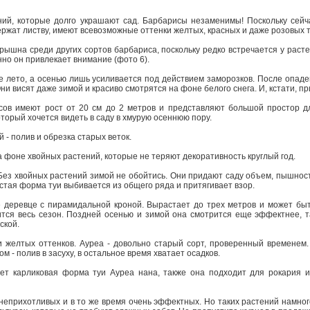
ний, которые долго украшают сад. Барбарисы незаменимы! Поскольку сейч
ржат листву, имеют всевозможные оттенки желтых, красных и даже розовых т
рышна среди других сортов барбариса, поскольку редко встречается у расте
енно он привлекает внимание (фото 6).
се лето, а осенью лишь усиливается под действием заморозков. После опад
и висят даже зимой и красиво смотрятся на фоне белого снега. И, кстати, при
сов имеют рост от 20 см до 2 метров и представляют большой простор д
который хочется видеть в саду в хмурую осеннюю пору.
- полив и обрезка старых веток.
фоне хвойных растений, которые не теряют декоративность круглый год.
Без хвойных растений зимой не обойтись. Они придают саду объем, пышност
истая форма туи выбивается из общего ряда и притягивает взор.
е деревце с пирамидальной кроной. Вырастает до трех метров и может бы
ится весь сезон. Поздней осенью и зимой она смотрится еще эффектнее, т
аской.
и желтых оттенков. Ауреа - довольно старый сорт, проверенный временем.
том - полив в засуху, в остальное время хватает осадков.
ет карликовая форма туи Ауреа нана, также она подходит для рокария и
неприхотливых и в то же время очень эффектных. Но таких растений намно