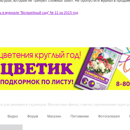
ультурах, которые не требуют сложных забот. Не пропустите журнал в прода
ь в журнале "Волшебный сад" № 11 за 2015 год
 для дачников и садоводов. Интересные факты, советы, оригинальные идеи для
Видео
Форум
Магазин
Питомники
Фотогалерея