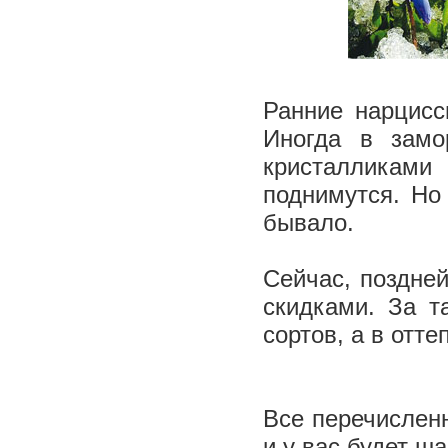
Ранние нарцисс
Иногда в замо
кристалликами
поднимутся. Но
бывало.
Сейчас, поздне
скидками. За т
сортов, а в отт
Все перечислен
и у вас будет ш