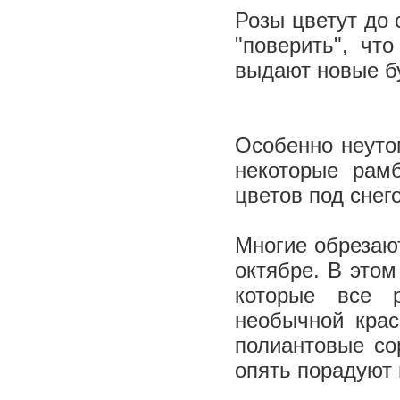
Розы цветут до 
"поверить", чт
выдают новые б
Особенно неуто
некоторые рам
цветов под снего
Многие обрезают
октябре. В этом
которые все р
необычной крас
полиантовые со
опять пора­дуют