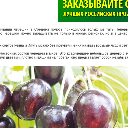
>
вании черешни в Средней полосе приходилось только мечтать. Теперь
кую черешню можно выращивать не только в южных регионах, но и в цент
сортов Ревна и Ипуть можно без преувеличения назвать восьмым чудом све
мостойких сортов черешни в мире. Это красивейшее небольшое дерево с гу
ми цветами, плотно сидящими на побегах, оно представляет собой незабыв