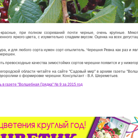
красные, при полном созреваний почти черные, очень крупные. Мяко
енного яркого цвета, с изумительно сладким вкусом. Оценка на всех дегуст
ра, и для любого сорта нужен сорт-опылитель. Черешня Ревна как раз и яв
черешен.
ть превосходные качества зимостойких сортов черешни появится и у нижего
ородской области читайте на сайте "Садовый мир" в архиве газеты "Волше
деоролики о формировке черешни. Консультант - В.А. Шереметьев.
 в газете "Волшебная Грядка" № 9 за 2015 год