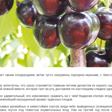
ет своим плодородием: ветки густо нагружены пурпурно-черными, с блес
о аппетитны, что сразу становятся главным летним десертом из нашего са
й нежной мякоти, которая тает во рту, доставляя по-настоящему сладкое удо
о удивительный, его невозможно сравнить ни с чем! Надкусив спелую ягоду
и нежнейший насыщенный аромат чудесных плодов.
 самых урожайных и зимостойких сортов, когда-либо выведенных селекцион
евна гнутся под тяжестью изумительных ягод. Уже на третий год после 