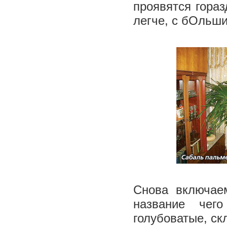
проявятся гораз
легче, с бОльши
Снова включае
название чег
голубоватые, ск