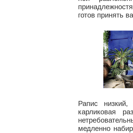
принадлежностя
готов принять в
Рапис низкий,
карликовая ра
нетребователь
медленно набир