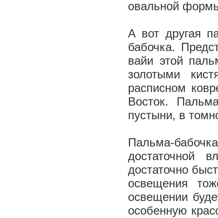
овальной форм
А вот другая п
бабочка. Предс
вайи этой паль
золотыми кис
расписном ковр
Восток. Пальм
пустыни, в томн
Пальма-бабоч
достаточной в
достаточно быст
освещения тож
освещении буде
особенную красо