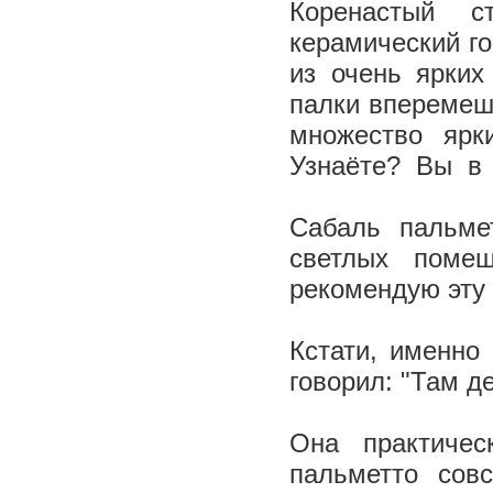
Коренастый с
керамический г
из очень ярких
палки вперемеш
множество ярк
Узнаёте? Вы в
Сабаль пальме
светлых поме
рекомендую эту
Кстати, именно
говорил: "Там д
Она практичес
пальметто сов