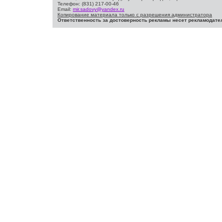
Телефон: (831) 217-00-46
Email:
mir.sadovy@yandex.ru
Копирование материала только с разрешения администратора
Ответственность за достоверность рекламы несет рекламодате