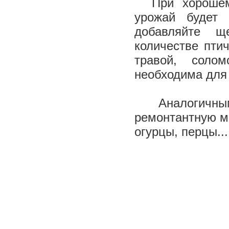
При хорошем у
урожай будет 
добавляйте щ
количестве пти
травой, соло
необходима для
Аналогичным
ремонтантную ма
огурцы, перцы..