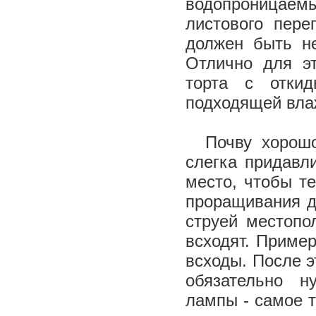
водопроницае
листового пере
должен быть не
Отлично для эт
торта с отки
подходящей вла
Почву хорошо 
слегка придавл
место, чтобы т
проращивания д
струей местопо
всходят. Приме
всходы. После э
обязательно н
лампы - самое т