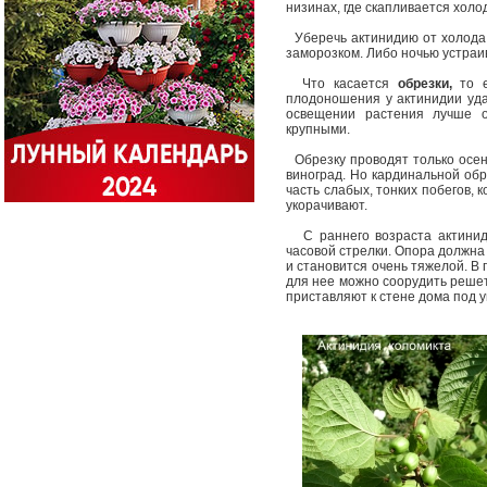
низинах, где скапливается хол
Уберечь актинидию от холода 
заморозком. Либо ночью устра
Что касается
обрезки,
то е
плодоношения у актинидии уд
освещении растения лучше 
крупными.
Обрезку проводят только осень
виноград. Но кардинальной обр
часть слабых, тонких побегов, 
укорачивают.
С раннего возраста актиниди
часовой стрелки. Опора должна 
и становится очень тяжелой. В
для нее можно соорудить решет
приставляют к стене дома под у