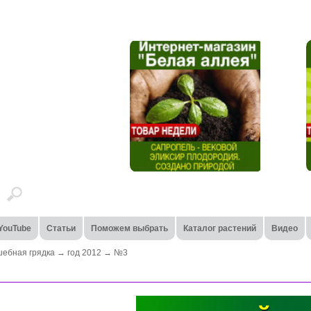
YouTube
Статьи
Поможем выбрать
Каталог растений
Видео
шебная грядка
→
год 2012
→
№3