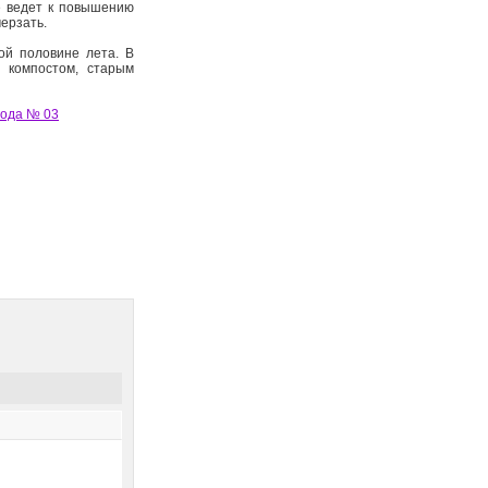
е ведет к повышению
мерзать.
ой половине лета. В
 компостом, старым
года № 03