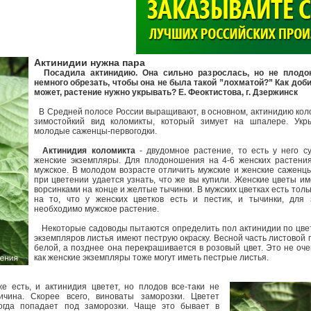
>
Актинидии нужна пара
Посадила актинидию. Она сильно разрослась, но не плодон
немного обрезать, чтобы она не была такой ”лохматой?” Как доб
может, растение нужно укрывать? Е. Феоктистова, г. Дзержинск
В Средней полосе России выращивают, в основном, актинидию кол
зимостойкий вид коломикты, который зимует на шпалере. Укры
молодые саженцы-первогодки.
Актинидия коломикта
- двудомное растение, то есть у него с
женские экземпляры. Для плодоношения на 4-6 женских растени
мужское. В молодом возрасте отличить мужские и женские саженц
при цветении удается узнать, что же вы купили. Женские цветы и
ворсинками на конце и желтые тычинки. В мужских цветках есть тол
на то, что у женских цветков есть и пестик, и тычинки, для
необходимо мужское растение.
Некоторые садоводы пытаются определить пол актинидии по цвету
экземпляров листья имеют пеструю окраску. Весной часть листовой 
белой, а позднее она перекрашивается в розовый цвет. Это не оче
как женские экземпляры тоже могут иметь пестрые листья.
 есть, и актинидия цветет, но плодов все-таки не
ичина. Скорее всего, виноваты заморозки. Цветет
ногда попадает под заморозки. Чаще это бывает в