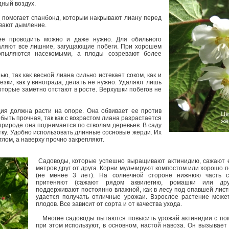
одный воздух.
помогает спанбонд, которым накрывают лиану перед
ивают дымление.
е проводить можно и даже нужно. Для обильного
аляют все лишние, загущающие побеги. При хорошем
опыляются насекомыми, а плоды созревают более
ю, так как весной лиана сильно истекает соком, как и
езки, как у винограда, делать не нужно. Удаляют лишь
которые заметно отстают в росте. Верхушки побегов не
я должна расти на опоре. Она обвивает ее против
быть прочная, так как с возрастом лиана разрастается
 природе она поднимается по стволам деревьев. В саду
ку. Удобно использовать длинные сосновые жерди. Их
глом, а наверху прочно закрепляют.
Садоводы, которые успешно выращивают актинидию, сажают е
метров друг от друга. Корни мульчируют компостом или хорошо
(не менее 3 лет). На солнечной стороне нижнюю часть с
притеняют (сажают рядом аквилегию, ромашки или дру
поддерживают постоянно влажной, как в лесу под опавшей лист
удается получать отличные урожаи. Взрослое растение может
плодов. Все зависит от сорта и от качества ухода.
Многие садоводы пытаются повысить урожай актинидии с по
при этом используют, в основном, настой навоза. Он вызывает