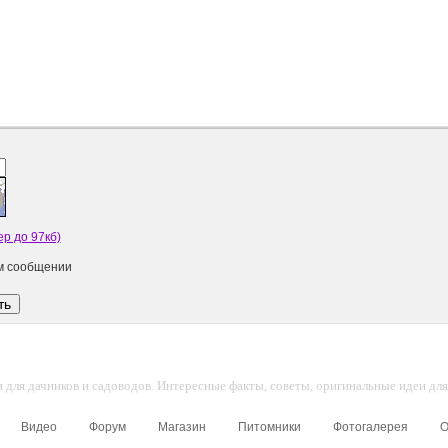
р до 97кб)
ом сообщении
для дачников и садоводов. Интересные факты, советы, оригинальные идеи для 
Видео
Форум
Магазин
Питомники
Фотогалерея
О