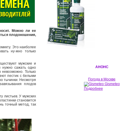
осит. Можно ли ее
иться плодоношения,
омикту. Это наиболее
вать ну-жно только
уществуют мужские и
АНОНС
я нужно сажать одно
ы невозможно. Только
меют пестик с белыми
Погода в Москве
ько тычинки. Несмотря
 завязывания плодов
Gismeteo
Подробнее
 листьев. У мужских
пластинки становится
нь точный метод, так