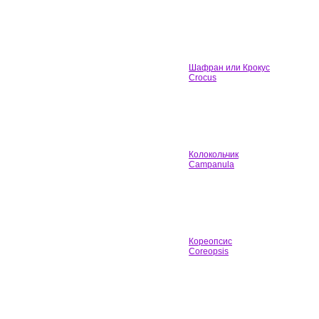
Шафран или Крокус
Crocus
Колокольчик
Campanula
Кореопсис
Coreopsis