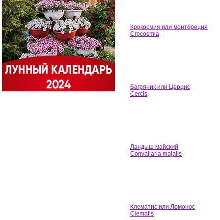
Крокосмия или монтбреция
Crocosmia
Багряник или Церцис
Cercis
Ландыш майский
Convallaria majalis
Клематис или Ломонос
Clematis