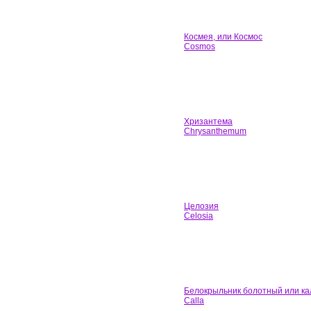
Космея, или Космос
Cosmos
Хризантема
Chrysanthemum
Целозия
Celosia
Белокрыльник болотный или ка
Calla