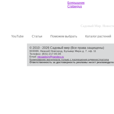
Боярышник
Crataegus
Садовый Мир. Новости 
YouTube
Статьи
Поможем выбрать
Каталог растений
© 2010 - 2026 Садовый мир (Все права защищены)
603086, Нижний Новгород, Бульвар Мира д. 7, оф. 11
Телефон: (831) 217-00-46
Email:
mir.sadovy@yandex.ru
Копирование материала только с разрешения администратора
Ответственность за достоверность рекламы несет рекламодате