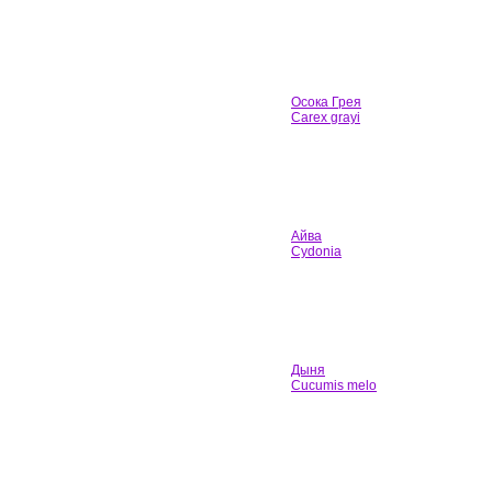
Осока Грея
Carex grayi
Айва
Cydonia
Дыня
Cucumis melo