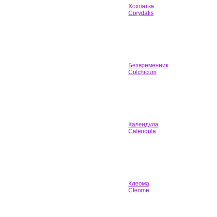
Хохлатка
Corydalis
Безвременник
Colchicum
Календула
Calendula
Клеома
Cleome