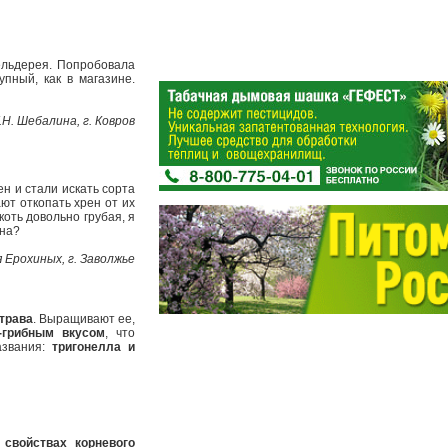
ельдерея. Попробовала
пный, как в магазине.
.Н. Шебалина, г. Ковров
ен и стали искать сорта
ают откопать хрен от их
коть довольно грубая, я
ена?
 Ерохиных, г. Заволжье
 трава
. Выращивают ее,
-грибным вкусом
, что
азвания:
тригонелла и
 свойствах корневого