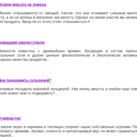
Огород красоте не помеха
Многие отказываются от овощей, считая, что они отнимают слишком много
та, а ее не купишь в магазине, как капусту. Однако на своем участке мы може
е продукты. Вряд ли от этого стоит отказываться.//
Домашняя хмели-сунели
Пряности известны с древнейших времен. Входящие в состав пряно
ральные соли и другие ценные физиологически и биологически активн
арные качества продуктов...
Чем подкормить сельдерей?
Впервые посадила корневой сельдерей. Уже конец августа, а клубни еще со
ния нужно чем-то подкормить?...
О пряностях
Совсем скоро в парниках и теплицах созреют наши собственные огурчики. Пе
обовать свежими. Аромат, сочность и неповторимый вкус не может сравниться
кцией...