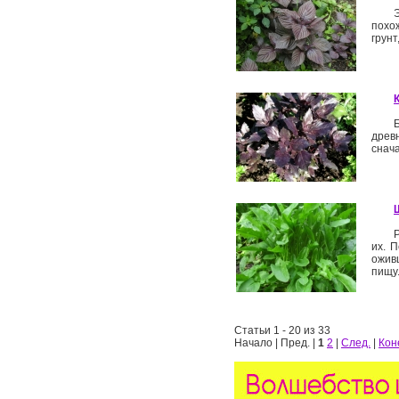
похо
грунт
древн
снач
их. 
ожив
пищу.
Статьи 1 - 20 из 33
Начало | Пред. |
1
2
|
След.
|
Кон