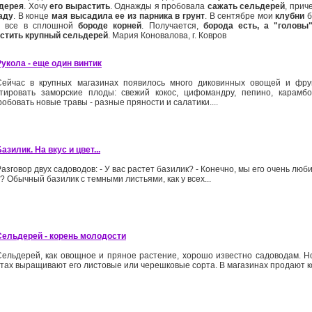
дерея
. Хочу
его вырастить
. Однажды я пробовала
сажать сельдерей
, прич
аду
. В конце
мая
высадила ее из парника в грунт
. В сентябре мои
клубни
б
и все в сплошной
бороде корней
. Получается,
борода есть, а "головы
стить крупный сельдерей
. Мария Коновалова, г. Ковров
Рукола - еще один винтик
Сейчас в крупных магазинах появилось много диковинных овощей и фру
стировать заморские плоды: свежий кокос, цифомандру, пепино, карамбо
обовать новые травы - разные пряности и салатики....
азилик. На вкус и цвет...
азговор двух садоводов: - У вас растет базилик? - Конечно, мы его очень люби
? Обычный базилик с темными листьями, как у всех...
Сельдерей - корень молодости
Сельдерей, как овощное и пряное растение, хорошо известно садоводам. Н
тах выращивают его листовые или черешковые сорта. В магазинах продают ко