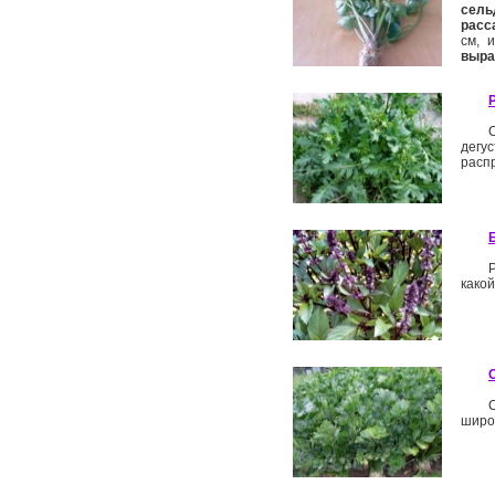
сель
расс
см, 
выра
дегу
распр
Б
Р
какой
широ