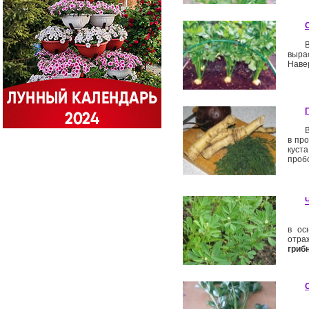
выра
Навер
в про
куста
пробо
в ос
отра
гриб