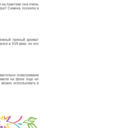
 на пакетике она очень
тура? Семена посеяла в
нежный пряный аромат
ся в XVII веке, но его
нимательно осматриваем
 щавеля на фоне еще не
х можно использовать в