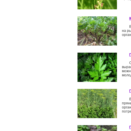
на р
орган
выра
можн
молод
прян
орга
потре