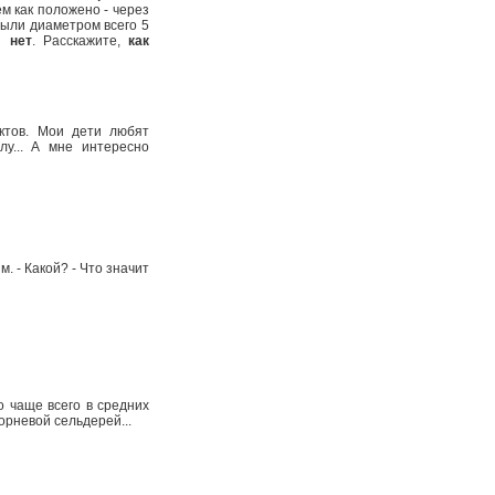
ем как положено - через
ыли диаметром всего 5
" нет
. Расскажите,
как
ктов. Мои дети любят
лу... А мне интересно
м. - Какой? - Что значит
о чаще всего в средних
рневой сельдерей...