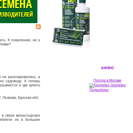
ать. К сожалению, не у
оловки?
АНОНС
и не разочаровалась, а
Погода в Москве
но садоводу. А теперь
азывается и где купить
Gismeteo
Подробнее
. Пыжова, Курская обл.
и в своих монастырских
ребляли их в больших