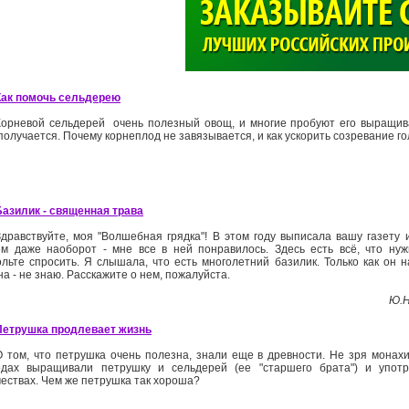
>
Как помочь сельдерею
Корневой сельдерей ­ очень полезный овощ, и многие пробуют его выращив
получается. Почему корнеплод не завязывается, и как ускорить созревание г
Базилик ­- священная трава
Здравствуйте, моя "Волшебная грядка"! В этом году выписала вашу газету 
ем даже наоборот - мне все в ней понравилось. Здесь есть всё, что нуж
ольте спросить. Я слышала, что есть многолетний базилик. Только как он н
а - не знаю. Расскажите о нем, пожалуйста.
Ю.Н
Петрушка продлевает жизнь
О том, что петрушка очень полезна, знали еще в древности. Не зря монах
одах выращивали петрушку и сельдерей (ее "старшего брата") и упот
чествах. Чем же петрушка так хороша?