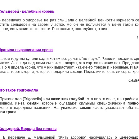
Сельдерей - целебный корень
В передачах о здоровье не раз слышала о целебной ценности корневого с
стить сельдерей на своем участке. Но он не получается у меня такой кру
ное, есть какие-то тонкости. Расскажите, пожалуйста, о них.
Г
Правила выращивания хрена
В этом году мы купили сад и хотим все делать "по науке". Решили посадить хр
даже. А соседи над нами смеются: говорят, что сортов никаких нет. Предлаг
. Но я видела корни, что у них вырастают, - какие-то тонкие и неровные. И мя
вала тереть корни, которые подарили соседи. Подскажите, есть ли сорта хр
Семья
Что такое тригонелла
Тригонелла (Trigonella)
или
пажитник голубой
- это не что иное, как
грибная
новном, из-за
семян
, которые обладают сильным специфическим
пряно
жено в народном названии. На
упаковке семян
часто указывают оба н
ная трава.
Сельдерей. Борода без головы
В передаче Е. Малышевой "Жить здорово" наслушалась о
целебных