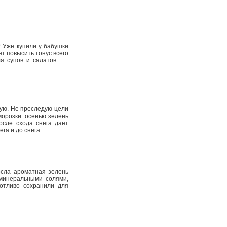
 Уже купили у бабушки
т повысить тонус всего
я супов и салатов...
вую. Не преследую цели
орозки: осенью зелень
осле схода снега дает
а и до снега...
осла ароматная зелень
 минеральными солями,
ботливо сохранили для