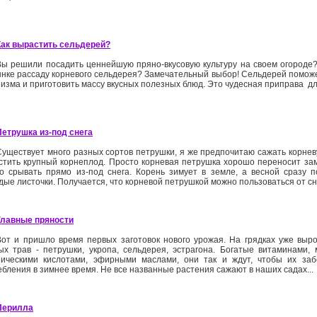
Как вырастить сельдерей?
Вы решили посадить ценнейшую пряно-вкусовую культуру на своем огороде?
ынке рассаду корневого сельдерея? Замечательный выбор! Сельдерей поможе
изма и приготовить массу вкусных полезных блюд. Это чудесная приправа дл
Петрушка из-под снега
Существует много разных сортов петрушки, я же предпочитаю сажать корне
стить крупный корнеплод. Просто корневая петрушка хорошо переносит зам
о срывать прямо из-под снега. Корень зимует в земле, а весной сразу п
ые листочки. Получается, что корневой петрушкой можно пользоваться от снег
Главные пряности
Вот и пришло время первых заготовок нового урожая. На грядках уже выр
ых трав - петрушки, укропа, сельдерея, эстрагона. Богатые витаминами,
ническими кислотами, эфирными маслами, они так и ждут, чтобы их за
бления в зимнее время. Не все названные растения сажают в наших садах...
Перилла