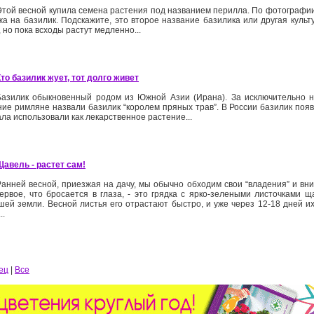
Этой весной купила семена растения под названием перилла. По фотографии
жа на базилик. Подскажите, это второе название базилика или другая куль
, но пока всходы растут медленно...
Кто базилик жует, тот долго живет
Базилик обыкновенный родом из Южной Азии (Ирана). За исключительно 
ие римляне назвали базилик “королем пряных трав”. В России базилик появил
ала использовали как лекарственное растение...
Щавель - растет сам!
Ранней весной, приезжая на дачу, мы обычно обходим свои “владения” и в
Первое, что бросается в глаза, - это грядка с ярко-зелеными листочками
шей земли. Весной листья его отрастают быстро, и уже через 12-18 дней и
..
ец
|
Все