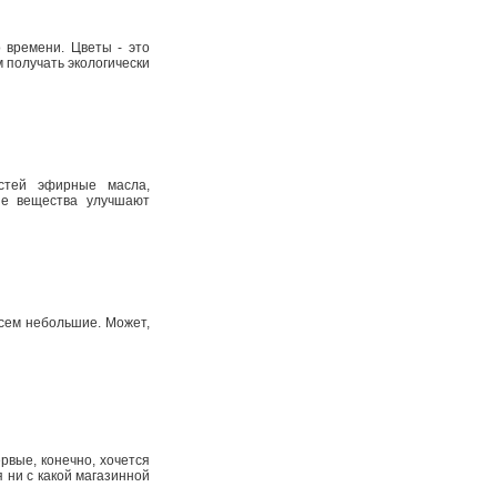
 времени. Цветы - это
м получать экологически
стей эфирные масла,
ые вещества улучшают
всем небольшие. Может,
рвые, конечно, хочется
 ни с какой магазинной