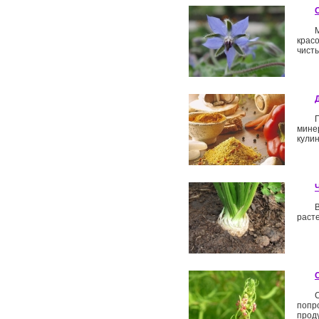
красо
чисты
мине
кулин
расте
попр
проду